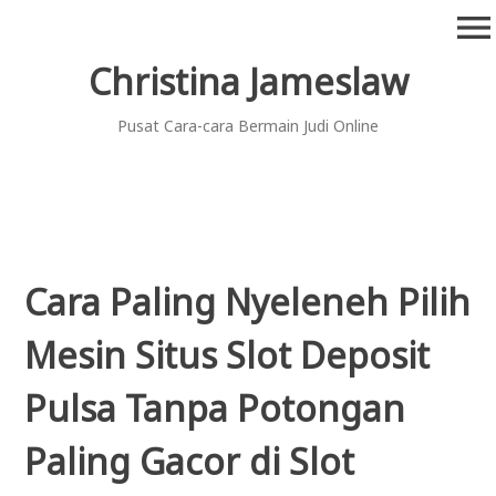
Skip
menu
to
content
Christina Jameslaw
Pusat Cara-cara Bermain Judi Online
Cara Paling Nyeleneh Pilih
Mesin Situs Slot Deposit
Pulsa Tanpa Potongan
Paling Gacor di Slot