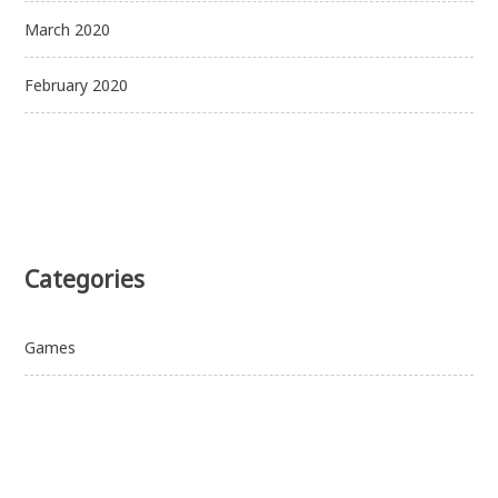
March 2020
February 2020
Categories
Games