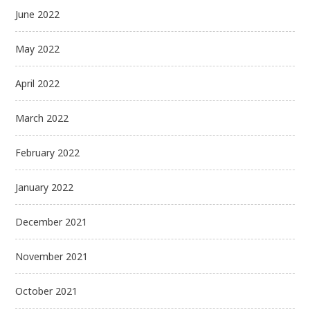
June 2022
May 2022
April 2022
March 2022
February 2022
January 2022
December 2021
November 2021
October 2021