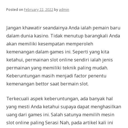
Posted on
February 22, 2022
by
admin
Jangan khawatir seandainya Anda ialah pemain baru
dalam dunia kasino. Tidak menutup barangkali Anda
akan memiliki kesempatan memperoleh
kemenangan dalam games ini. Seperti yang kita
ketahui, permainan slot online sendiri ialah jenis
permainan yang memiliki teknik paling mudah.
Keberuntungan masih menjadi factor penentu
kemenangan bettor saat bermain slot.
Terkecuali aspek keberuntungan, ada banyak hal
yang mesti Anda ketahui supaya dapat menghasilkan
uang dari games ini. Salah satunya memilih mesin
slot online paling Serasi Nah, pada artikel kali ini