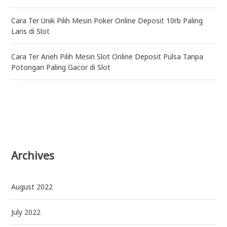
Cara Ter Unik Pilih Mesin Poker Online Deposit 10rb Paling
Laris di Slot
Cara Ter Aneh Pilih Mesin Slot Online Deposit Pulsa Tanpa
Potongan Paling Gacor di Slot
Archives
August 2022
July 2022