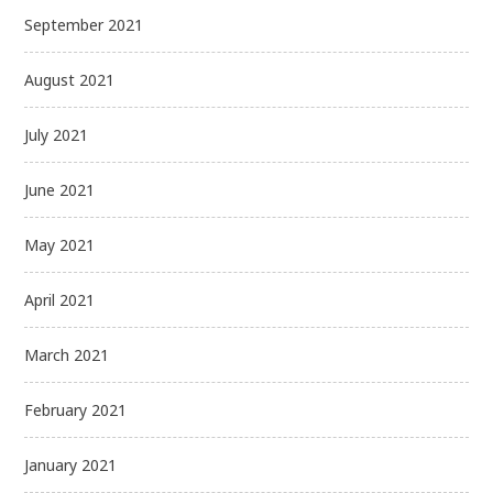
September 2021
August 2021
July 2021
June 2021
May 2021
April 2021
March 2021
February 2021
January 2021