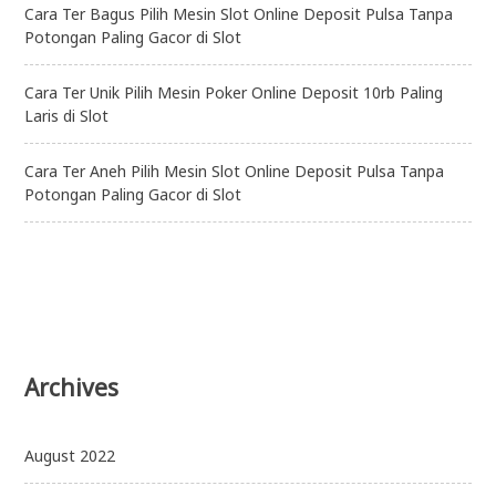
Cara Ter Bagus Pilih Mesin Slot Online Deposit Pulsa Tanpa
Potongan Paling Gacor di Slot
Cara Ter Unik Pilih Mesin Poker Online Deposit 10rb Paling
Laris di Slot
Cara Ter Aneh Pilih Mesin Slot Online Deposit Pulsa Tanpa
Potongan Paling Gacor di Slot
Archives
August 2022