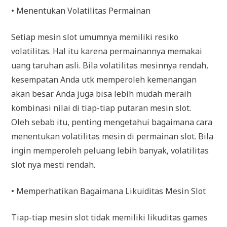
• Menentukan Volatilitas Permainan
Setiap mesin slot umumnya memiliki resiko
volatilitas. Hal itu karena permainannya memakai
uang taruhan asli. Bila volatilitas mesinnya rendah,
kesempatan Anda utk memperoleh kemenangan
akan besar. Anda juga bisa lebih mudah meraih
kombinasi nilai di tiap-tiap putaran mesin slot.
Oleh sebab itu, penting mengetahui bagaimana cara
menentukan volatilitas mesin di permainan slot. Bila
ingin memperoleh peluang lebih banyak, volatilitas
slot nya mesti rendah.
• Memperhatikan Bagaimana Likuiditas Mesin Slot
Tiap-tiap mesin slot tidak memiliki likuditas games