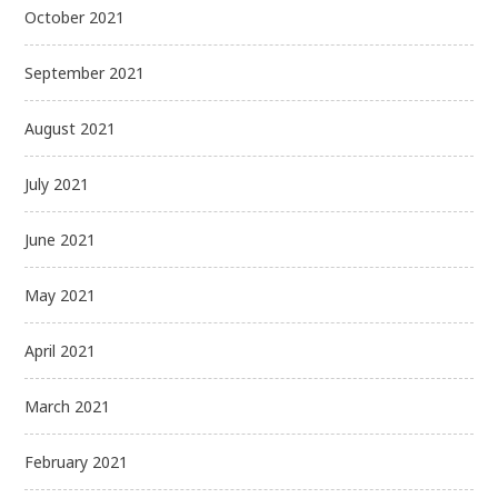
October 2021
September 2021
August 2021
July 2021
June 2021
May 2021
April 2021
March 2021
February 2021