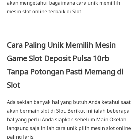
akan mengetahui bagaimana cara unik memillih
mesin slot online terbaik di Slot.
Cara Paling Unik Memilih Mesin
Game Slot Deposit Pulsa 10rb
Tanpa Potongan Pasti Memang di
Slot
Ada sekian banyak hal yang butuh Anda ketahui saat
akan bermain slot di Slot. Berikut ini ialah beberapa
hal yang perlu Anda siapkan sebelum Main Okelah
langsung saja inilah cara unik pilih mesin slot online
paling laris: