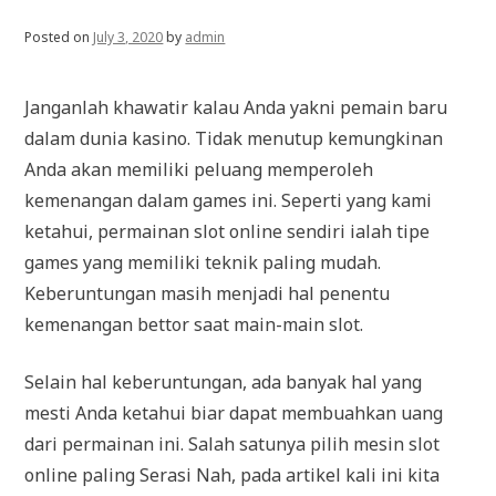
Posted on
July 3, 2020
by
admin
Janganlah khawatir kalau Anda yakni pemain baru
dalam dunia kasino. Tidak menutup kemungkinan
Anda akan memiliki peluang memperoleh
kemenangan dalam games ini. Seperti yang kami
ketahui, permainan slot online sendiri ialah tipe
games yang memiliki teknik paling mudah.
Keberuntungan masih menjadi hal penentu
kemenangan bettor saat main-main slot.
Selain hal keberuntungan, ada banyak hal yang
mesti Anda ketahui biar dapat membuahkan uang
dari permainan ini. Salah satunya pilih mesin slot
online paling Serasi Nah, pada artikel kali ini kita