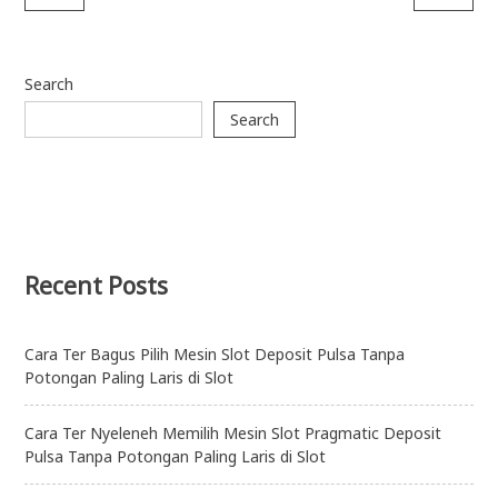
navigation
Search
Search
Recent Posts
Cara Ter Bagus Pilih Mesin Slot Deposit Pulsa Tanpa
Potongan Paling Laris di Slot
Cara Ter Nyeleneh Memilih Mesin Slot Pragmatic Deposit
Pulsa Tanpa Potongan Paling Laris di Slot