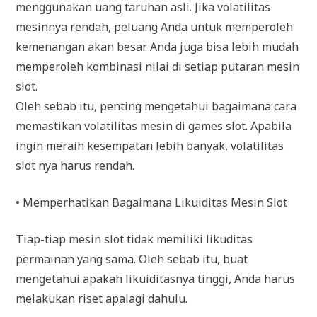
menggunakan uang taruhan asli. Jika volatilitas
mesinnya rendah, peluang Anda untuk memperoleh
kemenangan akan besar. Anda juga bisa lebih mudah
memperoleh kombinasi nilai di setiap putaran mesin
slot.
Oleh sebab itu, penting mengetahui bagaimana cara
memastikan volatilitas mesin di games slot. Apabila
ingin meraih kesempatan lebih banyak, volatilitas
slot nya harus rendah.
• Memperhatikan Bagaimana Likuiditas Mesin Slot
Tiap-tiap mesin slot tidak memiliki likuditas
permainan yang sama. Oleh sebab itu, buat
mengetahui apakah likuiditasnya tinggi, Anda harus
melakukan riset apalagi dahulu.