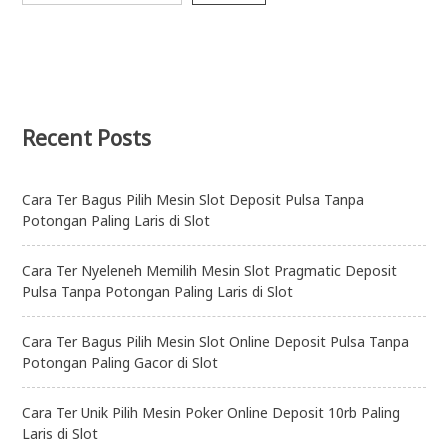
Recent Posts
Cara Ter Bagus Pilih Mesin Slot Deposit Pulsa Tanpa
Potongan Paling Laris di Slot
Cara Ter Nyeleneh Memilih Mesin Slot Pragmatic Deposit
Pulsa Tanpa Potongan Paling Laris di Slot
Cara Ter Bagus Pilih Mesin Slot Online Deposit Pulsa Tanpa
Potongan Paling Gacor di Slot
Cara Ter Unik Pilih Mesin Poker Online Deposit 10rb Paling
Laris di Slot