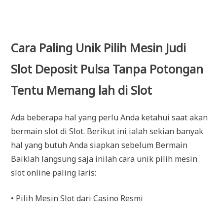
Cara Paling Unik Pilih Mesin Judi
Slot Deposit Pulsa Tanpa Potongan
Tentu Memang lah di Slot
Ada beberapa hal yang perlu Anda ketahui saat akan
bermain slot di Slot. Berikut ini ialah sekian banyak
hal yang butuh Anda siapkan sebelum Bermain
Baiklah langsung saja inilah cara unik pilih mesin
slot online paling laris:
• Pilih Mesin Slot dari Casino Resmi