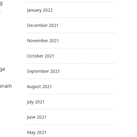
ng
January 2022
.
December 2021
November 2021
October 2021
uga
September 2021
eraih
August 2021
July 2021
June 2021
May 2021