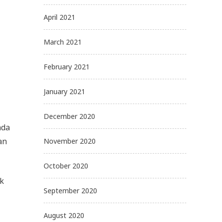
April 2021
March 2021
February 2021
January 2021
December 2020
ada
an
November 2020
October 2020
ak
September 2020
August 2020