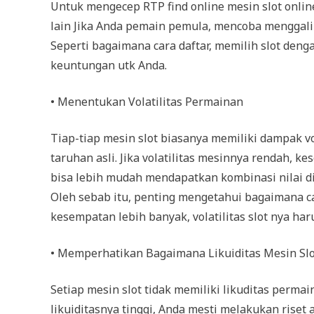
Untuk mengecep RTP find online mesin slot online
lain Jika Anda pemain pemula, mencoba menggali 
Seperti bagaimana cara daftar, memilih slot deng
keuntungan utk Anda.
• Menentukan Volatilitas Permainan
Tiap-tiap mesin slot biasanya memiliki dampak v
taruhan asli. Jika volatilitas mesinnya rendah,
bisa lebih mudah mendapatkan kombinasi nilai di 
Oleh sebab itu, penting mengetahui bagaimana car
kesempatan lebih banyak, volatilitas slot nya har
• Memperhatikan Bagaimana Likuiditas Mesin Slo
Setiap mesin slot tidak memiliki likuditas perma
likuiditasnya tinggi, Anda mesti melakukan riset 