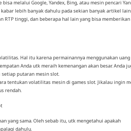
 bisa melalui Google, Yandex, Bing, atau mesin pencari Ya
kabar lebih banyak dahulu pada sekian banyak artikel lain
an RTP tinggi, dan beberapa hal lain yang bisa memberikan
olatilitas. Hal itu karena permainannya menggunakan uang
 kesempatan Anda utk meraih kemenangan akan besar. Anda j
setiap putaran mesin slot.
a tentukan volatilitas mesin di games slot. Jikalau ingin m
us rendah.
t
inan yang sama. Oleh sebab itu, utk mengetahui apakah
apalagi dahulu.