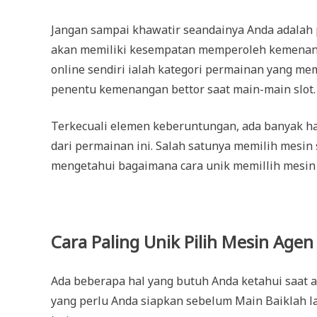
Jangan sampai khawatir seandainya Anda adalah 
akan memiliki kesempatan memperoleh kemenangan
online sendiri ialah kategori permainan yang mem
penentu kemenangan bettor saat main-main slot.
Terkecuali elemen keberuntungan, ada banyak h
dari permainan ini. Salah satunya memilih mesin sl
mengetahui bagaimana cara unik memillih mesin sl
Cara Paling Unik Pilih Mesin Agen
Ada beberapa hal yang butuh Anda ketahui saat aka
yang perlu Anda siapkan sebelum Main Baiklah lan