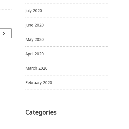
July 2020
June 2020
navigate_next
t
May 2020
April 2020
March 2020
February 2020
Categories