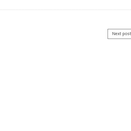
Next pos