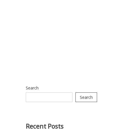
Search
Search
Recent Posts