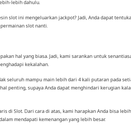
lebih-lebih dahulu.
n slot ini mengeluarkan jackpot? Jadi, Anda dapat tentuk
 permainan slot nanti.
akan hal yang biasa. Jadi, kami sarankan untuk senantias
menghadapi kekalahan.
idak seluruh mampu main lebih dari 4 kali putaran pada set
hal penting, supaya Anda dapat menghindari kerugian kala
ris di Slot. Dari cara di atas, kami harapkan Anda bisa lebi
 dalam mendapati kemenangan yang lebih besar.