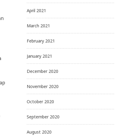
April 2021
an
March 2021
February 2021
January 2021
a
December 2020
iap
November 2020
October 2020
h
September 2020
August 2020