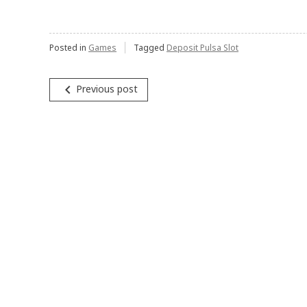
Posted in
Games
Tagged
Deposit Pulsa Slot
Post
navigate_before
Previous post
navigation