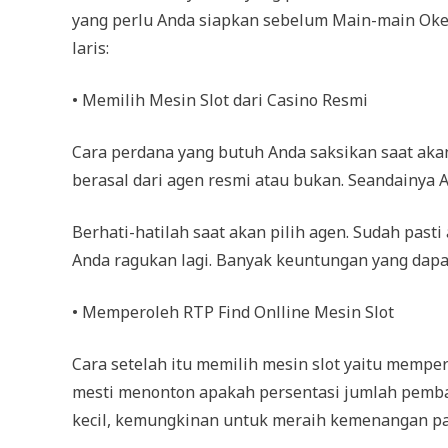
yang perlu Anda siapkan sebelum Main-main Okelah
laris:
• Memilih Mesin Slot dari Casino Resmi
Cara perdana yang butuh Anda saksikan saat akan 
berasal dari agen resmi atau bukan. Seandainya 
Berhati-hatilah saat akan pilih agen. Sudah pasti
Anda ragukan lagi. Banyak keuntungan yang dapat 
• Memperoleh RTP Find Onlline Mesin Slot
Cara setelah itu memilih mesin slot yaitu memp
mesti menonton apakah persentasi jumlah pembay
kecil, kemungkinan untuk meraih kemenangan pa