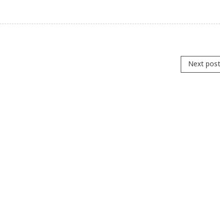
Next pos