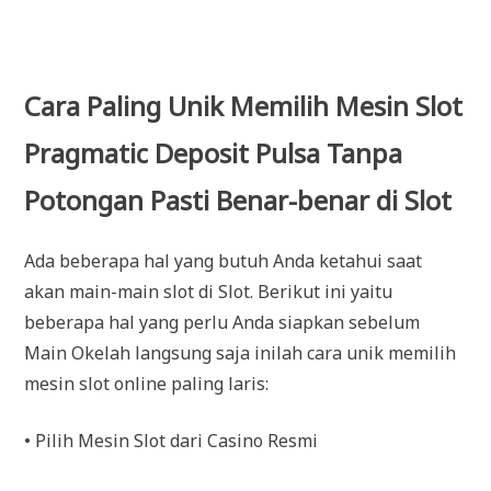
Cara Paling Unik Memilih Mesin Slot
Pragmatic Deposit Pulsa Tanpa
Potongan Pasti Benar-benar di Slot
Ada beberapa hal yang butuh Anda ketahui saat
akan main-main slot di Slot. Berikut ini yaitu
beberapa hal yang perlu Anda siapkan sebelum
Main Okelah langsung saja inilah cara unik memilih
mesin slot online paling laris:
• Pilih Mesin Slot dari Casino Resmi