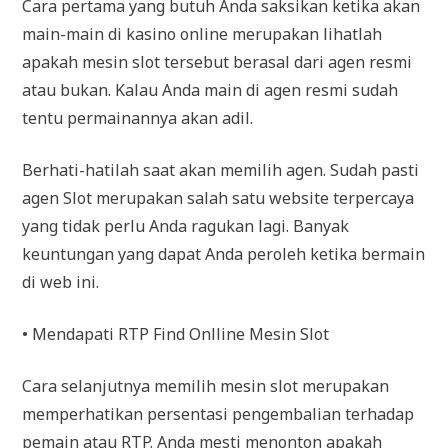
Cara pertama yang butuh Anda saksikan ketika akan
main-main di kasino online merupakan lihatlah
apakah mesin slot tersebut berasal dari agen resmi
atau bukan. Kalau Anda main di agen resmi sudah
tentu permainannya akan adil.
Berhati-hatilah saat akan memilih agen. Sudah pasti
agen Slot merupakan salah satu website terpercaya
yang tidak perlu Anda ragukan lagi. Banyak
keuntungan yang dapat Anda peroleh ketika bermain
di web ini.
• Mendapati RTP Find Onlline Mesin Slot
Cara selanjutnya memilih mesin slot merupakan
memperhatikan persentasi pengembalian terhadap
pemain atau RTP. Anda mesti menonton apakah