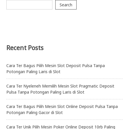
Search
Recent Posts
Cara Ter Bagus Pilih Mesin Slot Deposit Pulsa Tanpa
Potongan Paling Laris di Slot
Cara Ter Nyeleneh Memilih Mesin Slot Pragmatic Deposit
Pulsa Tanpa Potongan Paling Laris di Slot
Cara Ter Bagus Pilih Mesin Slot Online Deposit Pulsa Tanpa
Potongan Paling Gacor di Slot
Cara Ter Unik Pilih Mesin Poker Online Deposit 10rb Paling