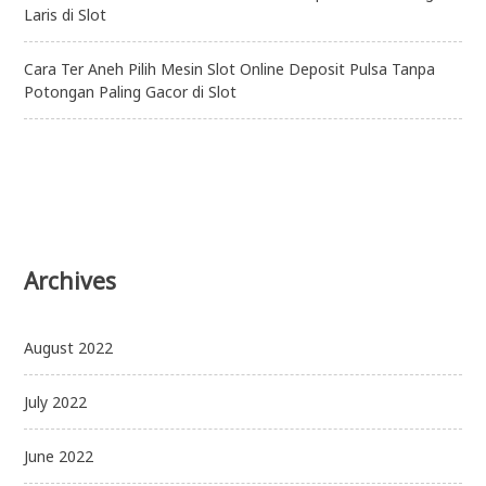
Laris di Slot
Cara Ter Aneh Pilih Mesin Slot Online Deposit Pulsa Tanpa
Potongan Paling Gacor di Slot
Archives
August 2022
July 2022
June 2022