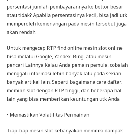
persentasi jumlah pembayarannya ke bettor besar
atau tidak? Apabila persentasinya kecil, bisa jadi utk
memperoleh kemenangan pada mesin tersebut juga
akan rendah.
Untuk mengecep RTP find online mesin slot online
bisa melalui Google, Yandex, Bing, atau mesin
pencari Lainnya Kalau Anda pemain pemula, cobalah
menggali informasi lebih banyak lalu pada sekian
banyak artikel lain. Seperti bagaimana cara daftar,
memilih slot dengan RTP tinggi, dan beberapa hal
lain yang bisa memberikan keuntungan utk Anda.
• Memastikan Volatilitas Permainan
Tiap-tiap mesin slot kebanyakan memiliki dampak