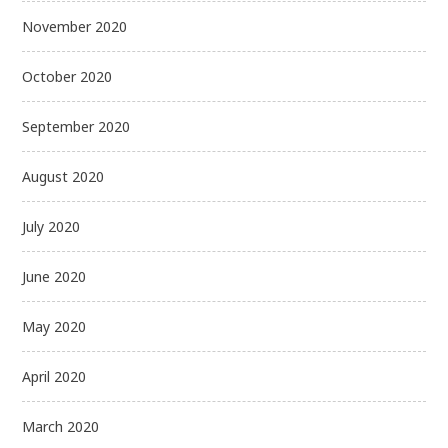
November 2020
October 2020
September 2020
August 2020
July 2020
June 2020
May 2020
April 2020
March 2020