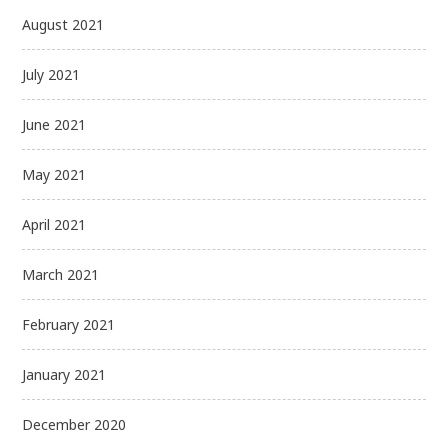
August 2021
July 2021
June 2021
May 2021
April 2021
March 2021
February 2021
January 2021
December 2020