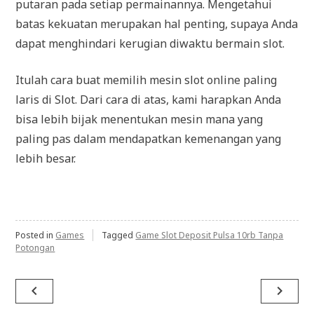
putaran pada setiap permainannya. Mengetahui
batas kekuatan merupakan hal penting, supaya Anda
dapat menghindari kerugian diwaktu bermain slot.
Itulah cara buat memilih mesin slot online paling
laris di Slot. Dari cara di atas, kami harapkan Anda
bisa lebih bijak menentukan mesin mana yang
paling pas dalam mendapatkan kemenangan yang
lebih besar.
Posted in
Games
Tagged
Game Slot Deposit Pulsa 10rb Tanpa
Potongan
Post
navigate_before
navigate_next
navigation