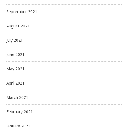
September 2021
August 2021
July 2021
June 2021
May 2021
April 2021
March 2021
February 2021
January 2021