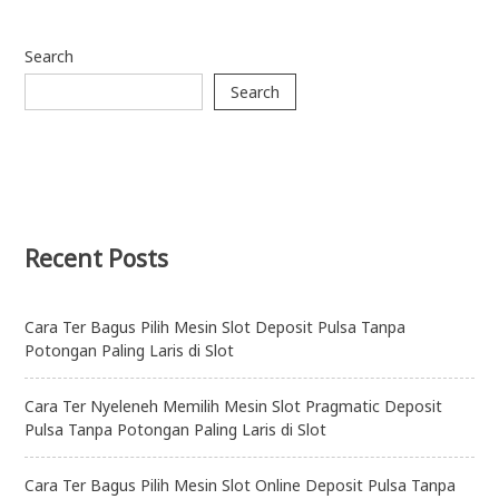
Search
Search
Recent Posts
Cara Ter Bagus Pilih Mesin Slot Deposit Pulsa Tanpa
Potongan Paling Laris di Slot
Cara Ter Nyeleneh Memilih Mesin Slot Pragmatic Deposit
Pulsa Tanpa Potongan Paling Laris di Slot
Cara Ter Bagus Pilih Mesin Slot Online Deposit Pulsa Tanpa