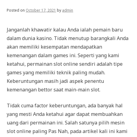
Posted on
October 17, 2021
by
admin
Janganlah khawatir kalau Anda ialah pemain baru
dalam dunia kasino. Tidak menutup barangkali Anda
akan memiliki kesempatan mendapatkan
kemenangan dalam games ini. Seperti yang kami
ketahui, permainan slot online sendiri adalah tipe
games yang memiliki teknik paling mudah.
Keberuntungan masih jadi aspek penentu
kemenangan bettor saat main-main slot.
Tidak cuma factor keberuntungan, ada banyak hal
yang mesti Anda ketahui agar dapat membuahkan
uang dari permainan ini. Salah satunya pilih mesin
slot online paling Pas Nah, pada artikel kali ini kami