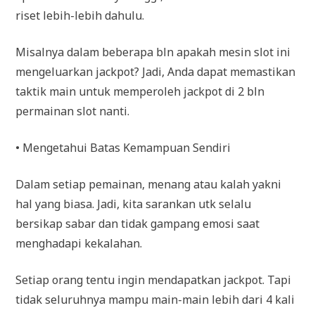
riset lebih-lebih dahulu.
Misalnya dalam beberapa bln apakah mesin slot ini
mengeluarkan jackpot? Jadi, Anda dapat memastikan
taktik main untuk memperoleh jackpot di 2 bln
permainan slot nanti.
• Mengetahui Batas Kemampuan Sendiri
Dalam setiap pemainan, menang atau kalah yakni
hal yang biasa. Jadi, kita sarankan utk selalu
bersikap sabar dan tidak gampang emosi saat
menghadapi kekalahan.
Setiap orang tentu ingin mendapatkan jackpot. Tapi
tidak seluruhnya mampu main-main lebih dari 4 kali