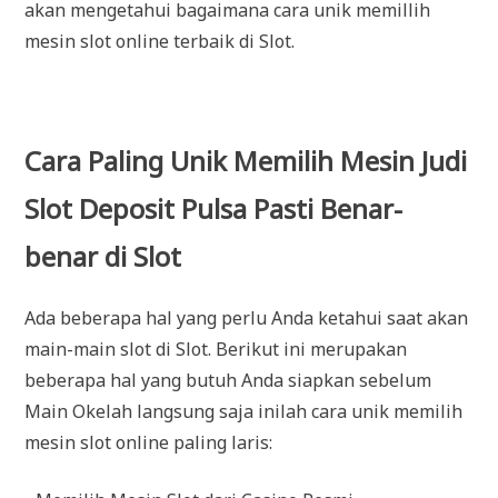
akan mengetahui bagaimana cara unik memillih
mesin slot online terbaik di Slot.
Cara Paling Unik Memilih Mesin Judi
Slot Deposit Pulsa Pasti Benar-
benar di Slot
Ada beberapa hal yang perlu Anda ketahui saat akan
main-main slot di Slot. Berikut ini merupakan
beberapa hal yang butuh Anda siapkan sebelum
Main Okelah langsung saja inilah cara unik memilih
mesin slot online paling laris: