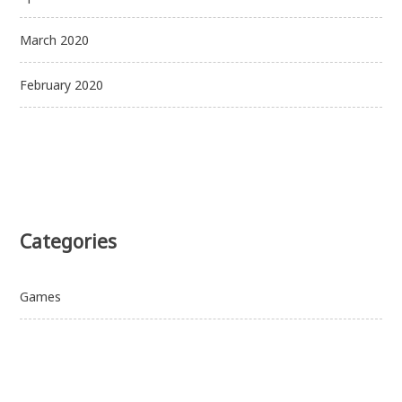
March 2020
February 2020
Categories
Games