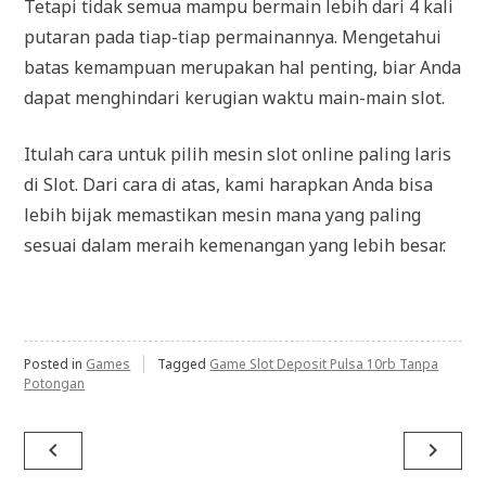
Tetapi tidak semua mampu bermain lebih dari 4 kali
putaran pada tiap-tiap permainannya. Mengetahui
batas kemampuan merupakan hal penting, biar Anda
dapat menghindari kerugian waktu main-main slot.
Itulah cara untuk pilih mesin slot online paling laris
di Slot. Dari cara di atas, kami harapkan Anda bisa
lebih bijak memastikan mesin mana yang paling
sesuai dalam meraih kemenangan yang lebih besar.
Posted in
Games
Tagged
Game Slot Deposit Pulsa 10rb Tanpa
Potongan
Post
navigate_before
navigate_next
navigation