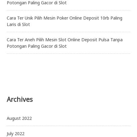
Potongan Paling Gacor di Slot
Cara Ter Unik Pilih Mesin Poker Online Deposit 10rb Paling
Laris di Slot
Cara Ter Aneh Pilih Mesin Slot Online Deposit Pulsa Tanpa
Potongan Paling Gacor di Slot
Archives
August 2022
July 2022