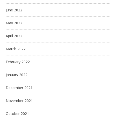
June 2022
May 2022
April 2022
March 2022
February 2022
January 2022
December 2021
November 2021
October 2021