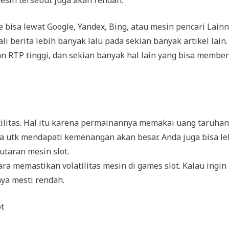
 bisa lewat Google, Yandex, Bing, atau mesin pencari Lain
berita lebih banyak lalu pada sekian banyak artikel lain.
an RTP tinggi, dan sekian banyak hal lain yang bisa membe
tilitas. Hal itu karena permainannya memakai uang taruhan 
da utk mendapati kemenangan akan besar. Anda juga bisa le
utaran mesin slot.
a memastikan volatilitas mesin di games slot. Kalau ingin
nya mesti rendah.
t