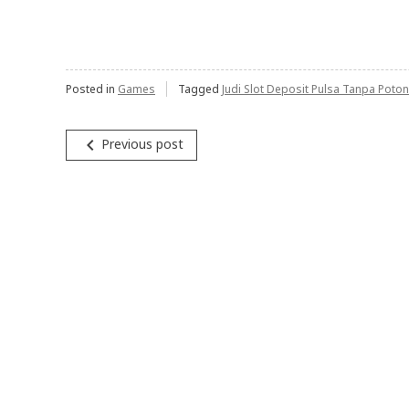
Posted in
Games
Tagged
Judi Slot Deposit Pulsa Tanpa Poto
Post
navigate_before
Previous post
navigation