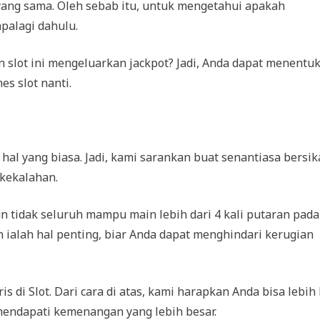
 yang sama. Oleh sebab itu, untuk mengetahui apakah
apalagi dahulu.
 slot ini mengeluarkan jackpot? Jadi, Anda dapat menentu
es slot nanti.
hal yang biasa. Jadi, kami sarankan buat senantiasa bersi
 kekalahan.
un tidak seluruh mampu main lebih dari 4 kali putaran pada
ialah hal penting, biar Anda dapat menghindari kerugian
ris di Slot. Dari cara di atas, kami harapkan Anda bisa lebih 
endapati kemenangan yang lebih besar.