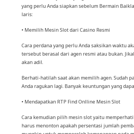
yang perlu Anda siapkan sebelum Bermain Baiklah 
laris:
• Memilih Mesin Slot dari Casino Resmi
Cara perdana yang perlu Anda saksikan waktu aka
tersebut berasal dari agen resmi atau bukan. Ji
akan adil.
Berhati-hatilah saat akan memilih agen. Sudah pa
Anda ragukan lagi. Banyak keuntungan yang dapat 
• Mendapatkan RTP Find Onlline Mesin Slot
Cara kemudian pilih mesin slot yaitu memperhat
harus menonton apakah persentasi jumlah pembaya
mungkin untuk memperoleh kemenangan pada mes