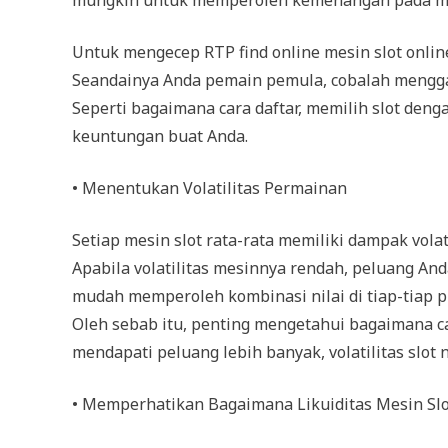
Untuk mengecep RTP find online mesin slot online
Seandainya Anda pemain pemula, cobalah menggali 
Seperti bagaimana cara daftar, memilih slot deng
keuntungan buat Anda.
• Menentukan Volatilitas Permainan
Setiap mesin slot rata-rata memiliki dampak vola
Apabila volatilitas mesinnya rendah, peluang An
mudah memperoleh kombinasi nilai di tiap-tiap p
Oleh sebab itu, penting mengetahui bagaimana car
mendapati peluang lebih banyak, volatilitas slot 
• Memperhatikan Bagaimana Likuiditas Mesin Slo