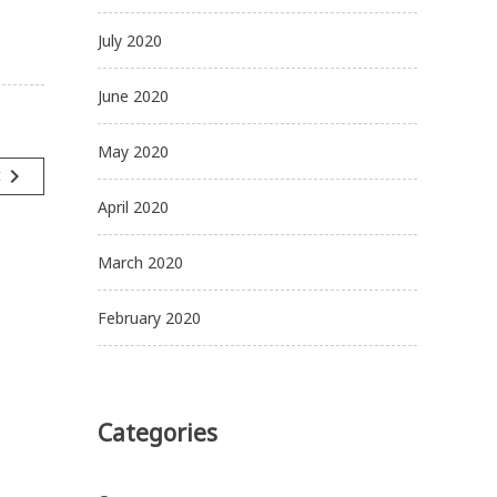
July 2020
June 2020
May 2020
navigate_next
t
April 2020
March 2020
February 2020
Categories