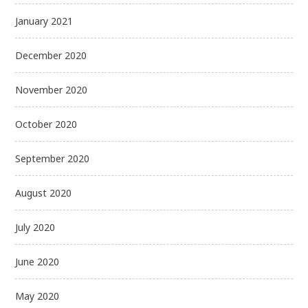
January 2021
December 2020
November 2020
October 2020
September 2020
August 2020
July 2020
June 2020
May 2020