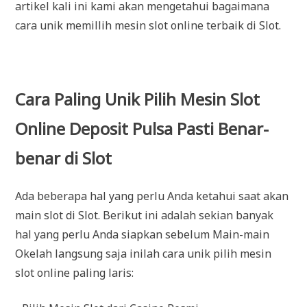
artikel kali ini kami akan mengetahui bagaimana
cara unik memillih mesin slot online terbaik di Slot.
Cara Paling Unik Pilih Mesin Slot
Online Deposit Pulsa Pasti Benar-
benar di Slot
Ada beberapa hal yang perlu Anda ketahui saat akan
main slot di Slot. Berikut ini adalah sekian banyak
hal yang perlu Anda siapkan sebelum Main-main
Okelah langsung saja inilah cara unik pilih mesin
slot online paling laris: