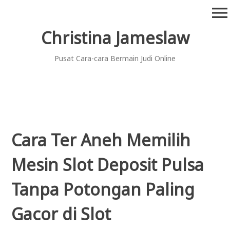
Skip
menu
to
content
Christina Jameslaw
Pusat Cara-cara Bermain Judi Online
Cara Ter Aneh Memilih
Mesin Slot Deposit Pulsa
Tanpa Potongan Paling
Gacor di Slot