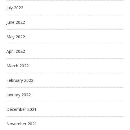
July 2022
June 2022
May 2022
April 2022
March 2022
February 2022
January 2022
December 2021
November 2021