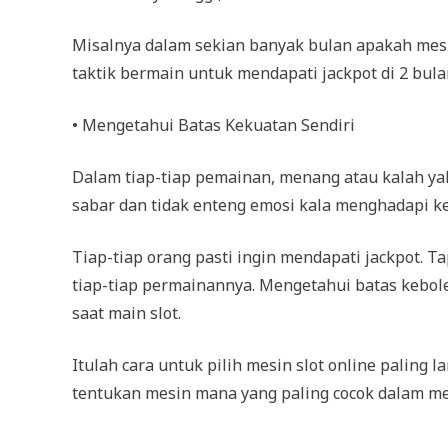
Misalnya dalam sekian banyak bulan apakah mesin
taktik bermain untuk mendapati jackpot di 2 bula
• Mengetahui Batas Kekuatan Sendiri
Dalam tiap-tiap pemainan, menang atau kalah yakn
sabar dan tidak enteng emosi kala menghadapi k
Tiap-tiap orang pasti ingin mendapati jackpot. T
tiap-tiap permainannya. Mengetahui batas kebole
saat main slot.
Itulah cara untuk pilih mesin slot online paling lar
tentukan mesin mana yang paling cocok dalam me