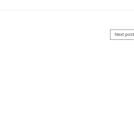
Next pos