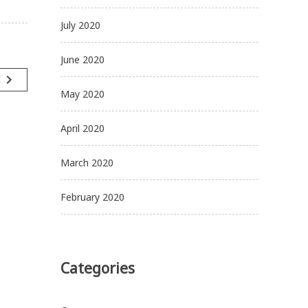
July 2020
June 2020
navigate_next
t
May 2020
April 2020
March 2020
February 2020
Categories