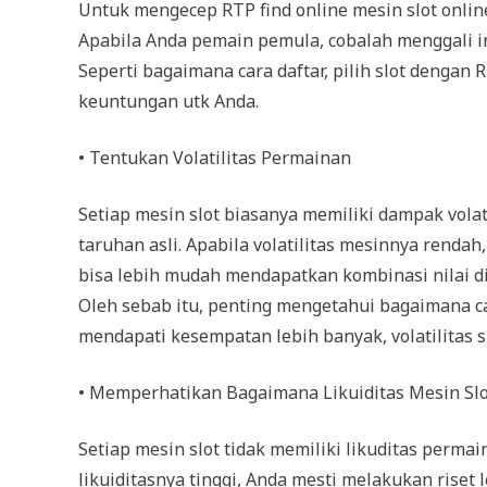
Untuk mengecep RTP find online mesin slot online
Apabila Anda pemain pemula, cobalah menggali in
Seperti bagaimana cara daftar, pilih slot dengan
keuntungan utk Anda.
• Tentukan Volatilitas Permainan
Setiap mesin slot biasanya memiliki dampak vola
taruhan asli. Apabila volatilitas mesinnya rend
bisa lebih mudah mendapatkan kombinasi nilai di 
Oleh sebab itu, penting mengetahui bagaimana car
mendapati kesempatan lebih banyak, volatilitas s
• Memperhatikan Bagaimana Likuiditas Mesin Slo
Setiap mesin slot tidak memiliki likuditas perma
likuiditasnya tinggi, Anda mesti melakukan riset 