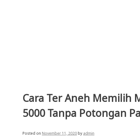
Skip
to
content
Cara Ter Aneh Memilih M
5000 Tanpa Potongan Pal
Posted on
November 11, 2020
by
admin