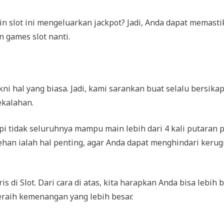
 slot ini mengeluarkan jackpot? Jadi, Anda dapat memasti
n games slot nanti.
i hal yang biasa. Jadi, kami sarankan buat selalu bersika
ekalahan.
api tidak seluruhnya mampu main lebih dari 4 kali putaran 
han ialah hal penting, agar Anda dapat menghindari kerug
is di Slot. Dari cara di atas, kita harapkan Anda bisa lebih b
raih kemenangan yang lebih besar.