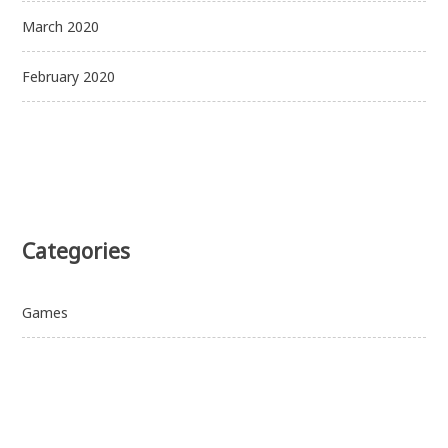
March 2020
February 2020
Categories
Games