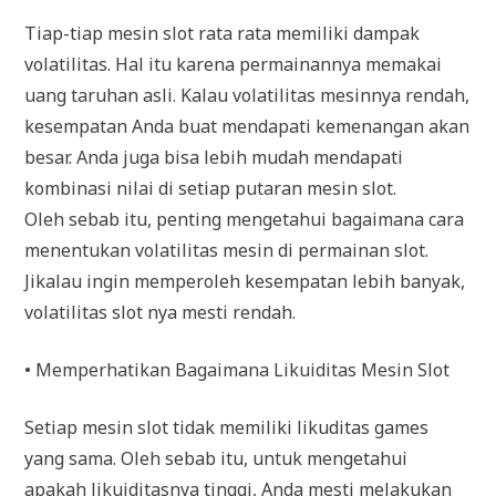
Tiap-tiap mesin slot rata rata memiliki dampak
volatilitas. Hal itu karena permainannya memakai
uang taruhan asli. Kalau volatilitas mesinnya rendah,
kesempatan Anda buat mendapati kemenangan akan
besar. Anda juga bisa lebih mudah mendapati
kombinasi nilai di setiap putaran mesin slot.
Oleh sebab itu, penting mengetahui bagaimana cara
menentukan volatilitas mesin di permainan slot.
Jikalau ingin memperoleh kesempatan lebih banyak,
volatilitas slot nya mesti rendah.
• Memperhatikan Bagaimana Likuiditas Mesin Slot
Setiap mesin slot tidak memiliki likuditas games
yang sama. Oleh sebab itu, untuk mengetahui
apakah likuiditasnya tinggi, Anda mesti melakukan