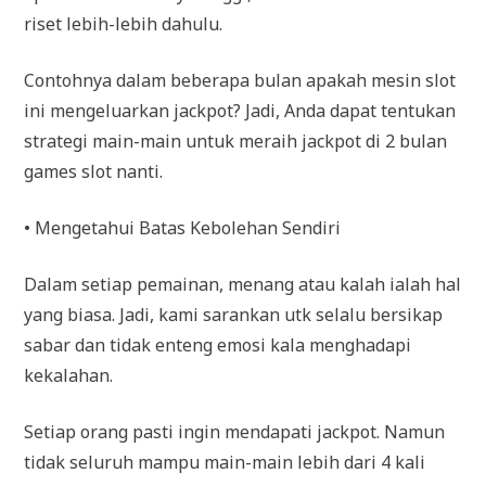
riset lebih-lebih dahulu.
Contohnya dalam beberapa bulan apakah mesin slot
ini mengeluarkan jackpot? Jadi, Anda dapat tentukan
strategi main-main untuk meraih jackpot di 2 bulan
games slot nanti.
• Mengetahui Batas Kebolehan Sendiri
Dalam setiap pemainan, menang atau kalah ialah hal
yang biasa. Jadi, kami sarankan utk selalu bersikap
sabar dan tidak enteng emosi kala menghadapi
kekalahan.
Setiap orang pasti ingin mendapati jackpot. Namun
tidak seluruh mampu main-main lebih dari 4 kali