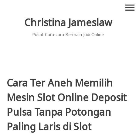
Skip
menu
to
content
Christina Jameslaw
Pusat Cara-cara Bermain Judi Online
Cara Ter Aneh Memilih
Mesin Slot Online Deposit
Pulsa Tanpa Potongan
Paling Laris di Slot