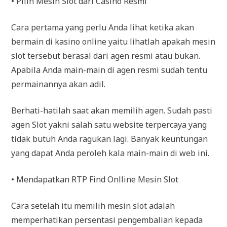
• Pilih Mesin Slot dari Casino Resmi
Cara pertama yang perlu Anda lihat ketika akan
bermain di kasino online yaitu lihatlah apakah mesin
slot tersebut berasal dari agen resmi atau bukan.
Apabila Anda main-main di agen resmi sudah tentu
permainannya akan adil.
Berhati-hatilah saat akan memilih agen. Sudah pasti
agen Slot yakni salah satu website terpercaya yang
tidak butuh Anda ragukan lagi. Banyak keuntungan
yang dapat Anda peroleh kala main-main di web ini.
• Mendapatkan RTP Find Onlline Mesin Slot
Cara setelah itu memilih mesin slot adalah
memperhatikan persentasi pengembalian kepada