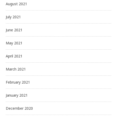
August 2021
July 2021
June 2021
May 2021
April 2021
March 2021
February 2021
January 2021
December 2020