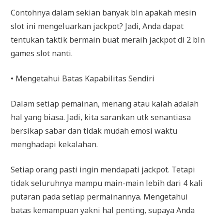
Contohnya dalam sekian banyak bln apakah mesin
slot ini mengeluarkan jackpot? Jadi, Anda dapat
tentukan taktik bermain buat meraih jackpot di 2 bln
games slot nanti.
• Mengetahui Batas Kapabilitas Sendiri
Dalam setiap pemainan, menang atau kalah adalah
hal yang biasa. Jadi, kita sarankan utk senantiasa
bersikap sabar dan tidak mudah emosi waktu
menghadapi kekalahan.
Setiap orang pasti ingin mendapati jackpot. Tetapi
tidak seluruhnya mampu main-main lebih dari 4 kali
putaran pada setiap permainannya. Mengetahui
batas kemampuan yakni hal penting, supaya Anda