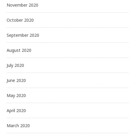
November 2020
October 2020
September 2020
August 2020
July 2020
June 2020
May 2020
April 2020
March 2020