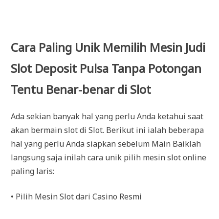
Cara Paling Unik Memilih Mesin Judi
Slot Deposit Pulsa Tanpa Potongan
Tentu Benar-benar di Slot
Ada sekian banyak hal yang perlu Anda ketahui saat
akan bermain slot di Slot. Berikut ini ialah beberapa
hal yang perlu Anda siapkan sebelum Main Baiklah
langsung saja inilah cara unik pilih mesin slot online
paling laris:
• Pilih Mesin Slot dari Casino Resmi