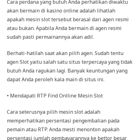
Cara perdana yang butuh Anda perhatikan diwaktu
akan bermain di kasino online adalah lihatlah
apakah mesin slot tersebut berasal dari agen resmi
atau bukan. Apabila Anda bermain di agen resmi
sudah pasti permainannya akan adil.
Berhati-hatilah saat akan pilih agen. Sudah tentu
agen Slot yaitu salah satu situs terpercaya yang tidak
butuh Anda ragukan lagi. Banyak keuntungan yang
dapat Anda peroleh kala main di situs ini.
• Mendapati RTP Find Onlline Mesin Slot
Cara seterusnya pilih mesin slot adalah
memperhatikan persentasi pengembalian pada
pemain atau RTP. Anda mesti menonton apakah
persentasi jumlah pembayarannya ke bettor besar