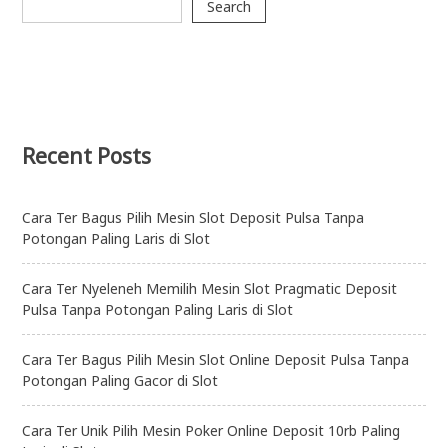
Search
Recent Posts
Cara Ter Bagus Pilih Mesin Slot Deposit Pulsa Tanpa
Potongan Paling Laris di Slot
Cara Ter Nyeleneh Memilih Mesin Slot Pragmatic Deposit
Pulsa Tanpa Potongan Paling Laris di Slot
Cara Ter Bagus Pilih Mesin Slot Online Deposit Pulsa Tanpa
Potongan Paling Gacor di Slot
Cara Ter Unik Pilih Mesin Poker Online Deposit 10rb Paling