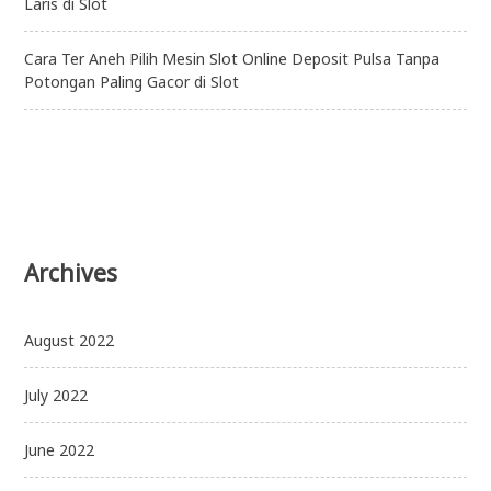
Laris di Slot
Cara Ter Aneh Pilih Mesin Slot Online Deposit Pulsa Tanpa
Potongan Paling Gacor di Slot
Archives
August 2022
July 2022
June 2022