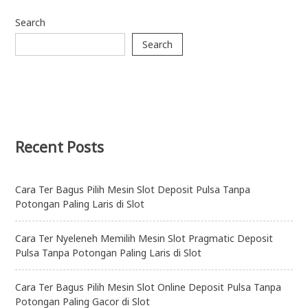
Search
Search
Recent Posts
Cara Ter Bagus Pilih Mesin Slot Deposit Pulsa Tanpa
Potongan Paling Laris di Slot
Cara Ter Nyeleneh Memilih Mesin Slot Pragmatic Deposit
Pulsa Tanpa Potongan Paling Laris di Slot
Cara Ter Bagus Pilih Mesin Slot Online Deposit Pulsa Tanpa
Potongan Paling Gacor di Slot