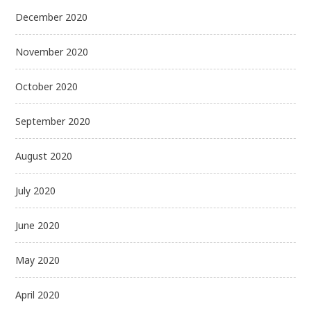
December 2020
November 2020
October 2020
September 2020
August 2020
July 2020
June 2020
May 2020
April 2020