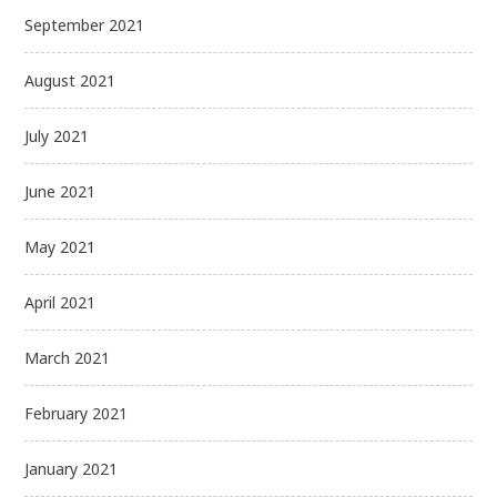
September 2021
August 2021
July 2021
June 2021
May 2021
April 2021
March 2021
February 2021
January 2021