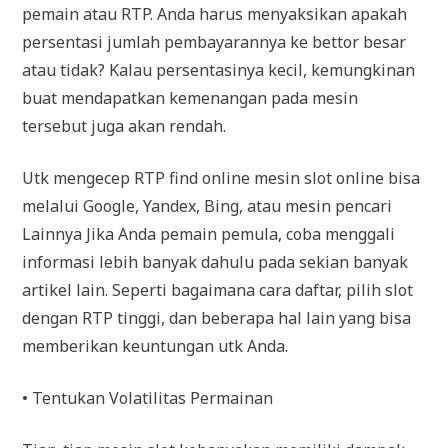
pemain atau RTP. Anda harus menyaksikan apakah
persentasi jumlah pembayarannya ke bettor besar
atau tidak? Kalau persentasinya kecil, kemungkinan
buat mendapatkan kemenangan pada mesin
tersebut juga akan rendah.
Utk mengecep RTP find online mesin slot online bisa
melalui Google, Yandex, Bing, atau mesin pencari
Lainnya Jika Anda pemain pemula, coba menggali
informasi lebih banyak dahulu pada sekian banyak
artikel lain. Seperti bagaimana cara daftar, pilih slot
dengan RTP tinggi, dan beberapa hal lain yang bisa
memberikan keuntungan utk Anda.
• Tentukan Volatilitas Permainan