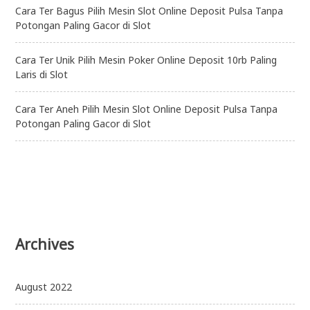
Cara Ter Bagus Pilih Mesin Slot Online Deposit Pulsa Tanpa
Potongan Paling Gacor di Slot
Cara Ter Unik Pilih Mesin Poker Online Deposit 10rb Paling
Laris di Slot
Cara Ter Aneh Pilih Mesin Slot Online Deposit Pulsa Tanpa
Potongan Paling Gacor di Slot
Archives
August 2022