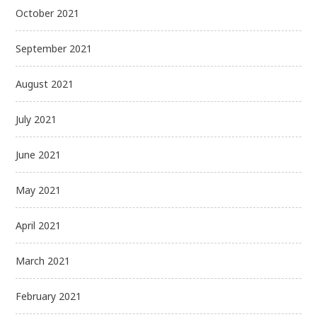
October 2021
September 2021
August 2021
July 2021
June 2021
May 2021
April 2021
March 2021
February 2021