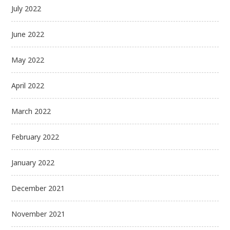
July 2022
June 2022
May 2022
April 2022
March 2022
February 2022
January 2022
December 2021
November 2021