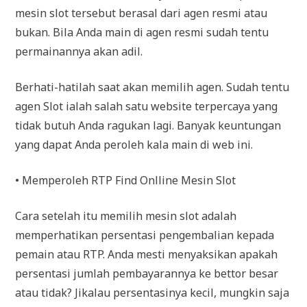
mesin slot tersebut berasal dari agen resmi atau
bukan. Bila Anda main di agen resmi sudah tentu
permainannya akan adil.
Berhati-hatilah saat akan memilih agen. Sudah tentu
agen Slot ialah salah satu website terpercaya yang
tidak butuh Anda ragukan lagi. Banyak keuntungan
yang dapat Anda peroleh kala main di web ini.
• Memperoleh RTP Find Onlline Mesin Slot
Cara setelah itu memilih mesin slot adalah
memperhatikan persentasi pengembalian kepada
pemain atau RTP. Anda mesti menyaksikan apakah
persentasi jumlah pembayarannya ke bettor besar
atau tidak? Jikalau persentasinya kecil, mungkin saja