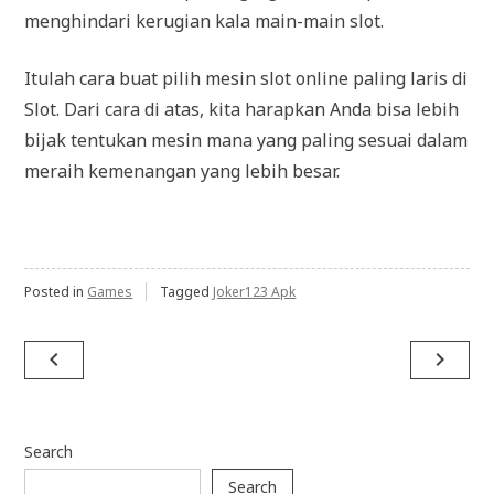
menghindari kerugian kala main-main slot.
Itulah cara buat pilih mesin slot online paling laris di
Slot. Dari cara di atas, kita harapkan Anda bisa lebih
bijak tentukan mesin mana yang paling sesuai dalam
meraih kemenangan yang lebih besar.
Posted in
Games
Tagged
Joker123 Apk
Post
navigate_before
navigate_next
navigation
Search
Search