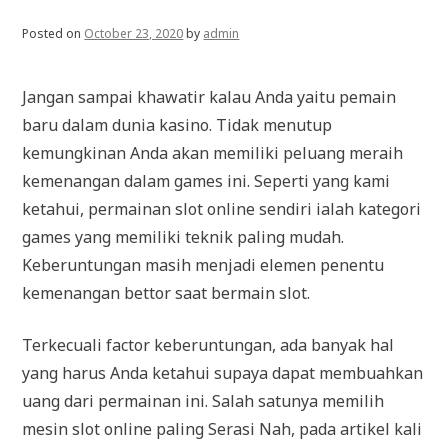
Posted on
October 23, 2020
by
admin
Jangan sampai khawatir kalau Anda yaitu pemain
baru dalam dunia kasino. Tidak menutup
kemungkinan Anda akan memiliki peluang meraih
kemenangan dalam games ini. Seperti yang kami
ketahui, permainan slot online sendiri ialah kategori
games yang memiliki teknik paling mudah.
Keberuntungan masih menjadi elemen penentu
kemenangan bettor saat bermain slot.
Terkecuali factor keberuntungan, ada banyak hal
yang harus Anda ketahui supaya dapat membuahkan
uang dari permainan ini. Salah satunya memilih
mesin slot online paling Serasi Nah, pada artikel kali