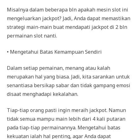
Misalnya dalam beberapa bln apakah mesin slot ini
mengeluarkan jackpot? Jadi, Anda dapat memastikan
strategi main-main buat mendapati jackpot di 2 bln
permainan slot nanti.
• Mengetahui Batas Kemampuan Sendiri
Dalam setiap pemainan, menang atau kalah
merupakan hal yang biasa. Jadi, kita sarankan untuk
senantiasa bersikap sabar dan tidak gampang emosi
disaat menghadapi kekalahan.
Tiap-tiap orang pasti ingin meraih jackpot. Namun
tidak semua mampu main lebih dari 4 kali putaran
pada tiap-tiap permainannya. Mengetahui batas
kekuatan ialah hal penting, agar Anda dapat