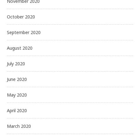
November 2020
October 2020
September 2020
August 2020
July 2020
June 2020
May 2020
April 2020
March 2020