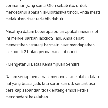
permainan yang sama. Oleh sebab itu, untuk
mengetahui apakah likuiditasnya tinggi, Anda mesti
melakukan riset terlebih dahulu.
Misalnya dalam beberapa bulan apakah mesin slot
ini mengeluarkan jackpot? Jadi, Anda dapat
memastikan strategi bermain buat mendapatkan
jackpot di 2 bulan permainan slot nanti.
• Mengetahui Batas Kemampuan Sendiri
Dalam setiap pemainan, menang atau kalah adalah
hal yang biasa. Jadi, kita sarankan utk senantiasa
bersikap sabar dan tidak enteng emosi ketika
menghadapi kekalahan.