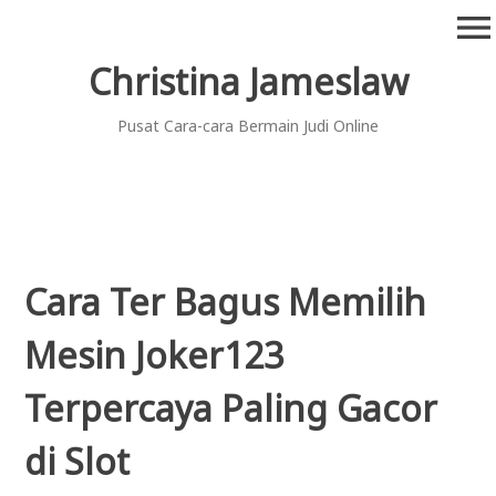
Skip
menu
to
content
Christina Jameslaw
Pusat Cara-cara Bermain Judi Online
Cara Ter Bagus Memilih
Mesin Joker123
Terpercaya Paling Gacor
di Slot