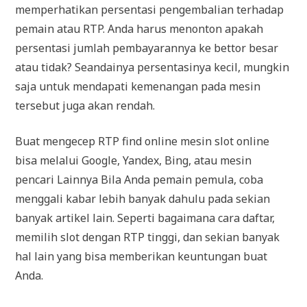
memperhatikan persentasi pengembalian terhadap
pemain atau RTP. Anda harus menonton apakah
persentasi jumlah pembayarannya ke bettor besar
atau tidak? Seandainya persentasinya kecil, mungkin
saja untuk mendapati kemenangan pada mesin
tersebut juga akan rendah.
Buat mengecep RTP find online mesin slot online
bisa melalui Google, Yandex, Bing, atau mesin
pencari Lainnya Bila Anda pemain pemula, coba
menggali kabar lebih banyak dahulu pada sekian
banyak artikel lain. Seperti bagaimana cara daftar,
memilih slot dengan RTP tinggi, dan sekian banyak
hal lain yang bisa memberikan keuntungan buat
Anda.