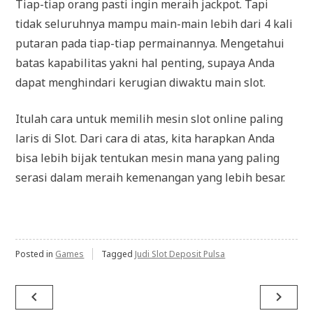
Tiap-tiap orang pasti ingin meraih jackpot. Tapi
tidak seluruhnya mampu main-main lebih dari 4 kali
putaran pada tiap-tiap permainannya. Mengetahui
batas kapabilitas yakni hal penting, supaya Anda
dapat menghindari kerugian diwaktu main slot.
Itulah cara untuk memilih mesin slot online paling
laris di Slot. Dari cara di atas, kita harapkan Anda
bisa lebih bijak tentukan mesin mana yang paling
serasi dalam meraih kemenangan yang lebih besar.
Posted in
Games
Tagged
Judi Slot Deposit Pulsa
Post
navigate_before
navigate_next
navigation