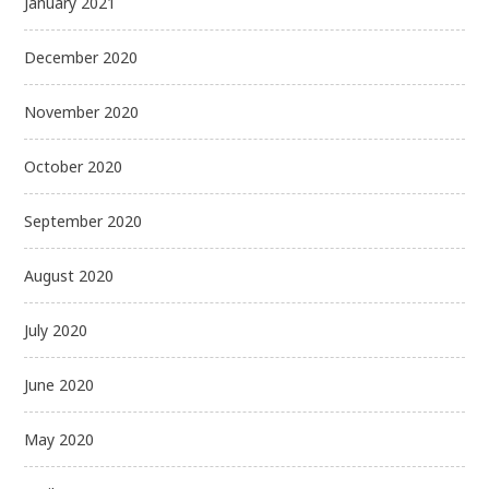
January 2021
December 2020
November 2020
October 2020
September 2020
August 2020
July 2020
June 2020
May 2020