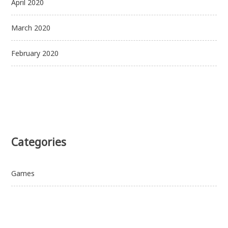
April 2020
March 2020
February 2020
Categories
Games