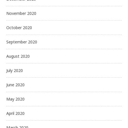
November 2020
October 2020
September 2020
August 2020
July 2020
June 2020
May 2020
April 2020
March 2020