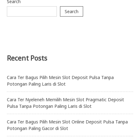
Search
Search
Recent Posts
Cara Ter Bagus Pilih Mesin Slot Deposit Pulsa Tanpa
Potongan Paling Laris di Slot
Cara Ter Nyeleneh Memilih Mesin Slot Pragmatic Deposit
Pulsa Tanpa Potongan Paling Laris di Slot
Cara Ter Bagus Pilih Mesin Slot Online Deposit Pulsa Tanpa
Potongan Paling Gacor di Slot