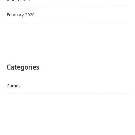
February 2020
Categories
Games