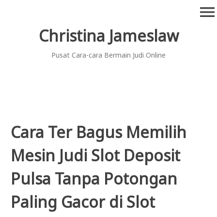
Skip
menu
to
content
Christina Jameslaw
Pusat Cara-cara Bermain Judi Online
Cara Ter Bagus Memilih
Mesin Judi Slot Deposit
Pulsa Tanpa Potongan
Paling Gacor di Slot