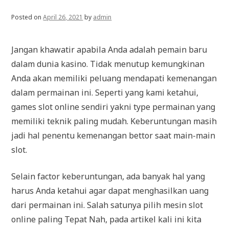
Posted on
April 26, 2021
by
admin
Jangan khawatir apabila Anda adalah pemain baru
dalam dunia kasino. Tidak menutup kemungkinan
Anda akan memiliki peluang mendapati kemenangan
dalam permainan ini. Seperti yang kami ketahui,
games slot online sendiri yakni type permainan yang
memiliki teknik paling mudah. Keberuntungan masih
jadi hal penentu kemenangan bettor saat main-main
slot.
Selain factor keberuntungan, ada banyak hal yang
harus Anda ketahui agar dapat menghasilkan uang
dari permainan ini. Salah satunya pilih mesin slot
online paling Tepat Nah, pada artikel kali ini kita