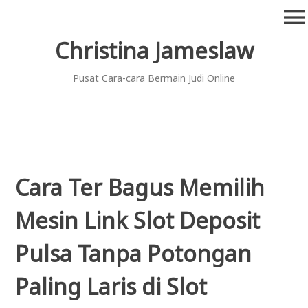
Skip
menu
to
content
Christina Jameslaw
Pusat Cara-cara Bermain Judi Online
Cara Ter Bagus Memilih
Mesin Link Slot Deposit
Pulsa Tanpa Potongan
Paling Laris di Slot