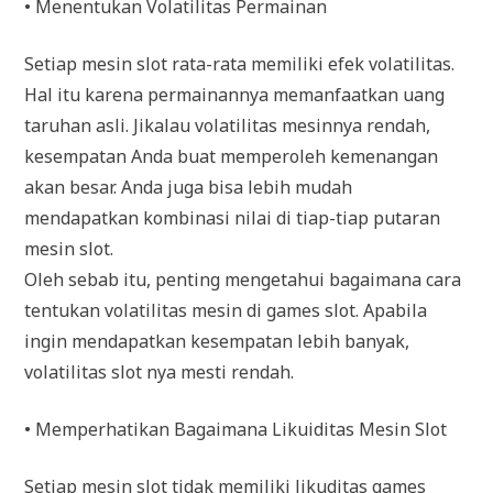
• Menentukan Volatilitas Permainan
Setiap mesin slot rata-rata memiliki efek volatilitas.
Hal itu karena permainannya memanfaatkan uang
taruhan asli. Jikalau volatilitas mesinnya rendah,
kesempatan Anda buat memperoleh kemenangan
akan besar. Anda juga bisa lebih mudah
mendapatkan kombinasi nilai di tiap-tiap putaran
mesin slot.
Oleh sebab itu, penting mengetahui bagaimana cara
tentukan volatilitas mesin di games slot. Apabila
ingin mendapatkan kesempatan lebih banyak,
volatilitas slot nya mesti rendah.
• Memperhatikan Bagaimana Likuiditas Mesin Slot
Setiap mesin slot tidak memiliki likuditas games