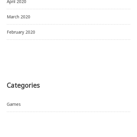
April 2020
March 2020
February 2020
Categories
Games