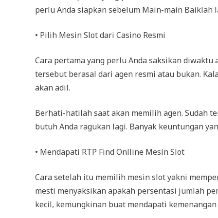
perlu Anda siapkan sebelum Main-main Baiklah lang
• Pilih Mesin Slot dari Casino Resmi
Cara pertama yang perlu Anda saksikan diwaktu a
tersebut berasal dari agen resmi atau bukan. Ka
akan adil.
Berhati-hatilah saat akan memilih agen. Sudah te
butuh Anda ragukan lagi. Banyak keuntungan yang
• Mendapati RTP Find Onlline Mesin Slot
Cara setelah itu memilih mesin slot yakni memp
mesti menyaksikan apakah persentasi jumlah pem
kecil, kemungkinan buat mendapati kemenangan 