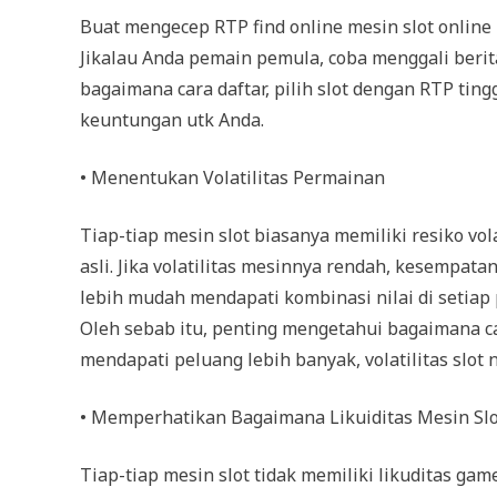
Buat mengecep RTP find online mesin slot online 
Jikalau Anda pemain pemula, coba menggali berita
bagaimana cara daftar, pilih slot dengan RTP tin
keuntungan utk Anda.
• Menentukan Volatilitas Permainan
Tiap-tiap mesin slot biasanya memiliki resiko vo
asli. Jika volatilitas mesinnya rendah, kesempa
lebih mudah mendapati kombinasi nilai di setiap 
Oleh sebab itu, penting mengetahui bagaimana car
mendapati peluang lebih banyak, volatilitas slot 
• Memperhatikan Bagaimana Likuiditas Mesin Slo
Tiap-tiap mesin slot tidak memiliki likuditas ga