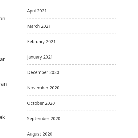
April 2021
kan
March 2021
February 2021
January 2021
bar
December 2020
ran
November 2020
October 2020
jak
September 2020
August 2020