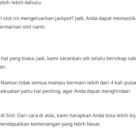
lebih-lebih dahulu.
 slot ini mengeluarkan jackpot? Jadi, Anda dapat memasti
ermainan slot nanti.
al yang biasa. Jadi, kami sarankan utk selalu bersikap sa
an.
. Namun tidak semua mampu bermain lebih dari 4 kali puta
ekuatan yaitu hal penting, agar Anda dapat menghindari
s di Slot. Dari cara di atas, kami harapkan Anda bisa lebih bi
mendapatkan kemenangan yang lebih besar.