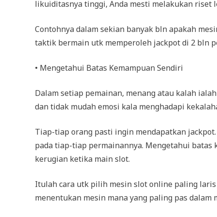
likuiditasnya tinggi, Anda mesti melakukan riset 
Contohnya dalam sekian banyak bln apakah mesin
taktik bermain utk memperoleh jackpot di 2 bln p
• Mengetahui Batas Kemampuan Sendiri
Dalam setiap pemainan, menang atau kalah ialah h
dan tidak mudah emosi kala menghadapi kekalah
Tiap-tiap orang pasti ingin mendapatkan jackpot
pada tiap-tiap permainannya. Mengetahui batas k
kerugian ketika main slot.
Itulah cara utk pilih mesin slot online paling lari
menentukan mesin mana yang paling pas dalam 