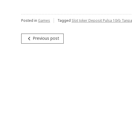
Posted in
Games
Tagged
Slot Joker Deposit Pulsa 10rb Tanp
Post
navigate_before
Previous post
navigation