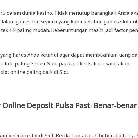
aru dalam dunia kasino. Tidak menutup barangkali Anda ak
am games ini. Seperti yang kami ketahui, games slot onl
 teknik paling mudah. Keberuntungan masih jadi factor pe
l yang harus Anda ketahui agar dapat membuahkan uang da
nline paling Serasi Nah, pada artikel kali ini kami akan
ot online paling baik di Slot.
r Online Deposit Pulsa Pasti Benar-benar 
an bermain slot di Slot. Berikut ini adalah beberapa hal ya