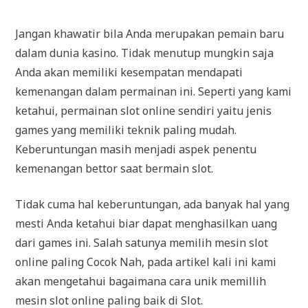
Jangan khawatir bila Anda merupakan pemain baru
dalam dunia kasino. Tidak menutup mungkin saja
Anda akan memiliki kesempatan mendapati
kemenangan dalam permainan ini. Seperti yang kami
ketahui, permainan slot online sendiri yaitu jenis
games yang memiliki teknik paling mudah.
Keberuntungan masih menjadi aspek penentu
kemenangan bettor saat bermain slot.
Tidak cuma hal keberuntungan, ada banyak hal yang
mesti Anda ketahui biar dapat menghasilkan uang
dari games ini. Salah satunya memilih mesin slot
online paling Cocok Nah, pada artikel kali ini kami
akan mengetahui bagaimana cara unik memillih
mesin slot online paling baik di Slot.