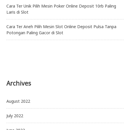
Cara Ter Unik Pilih Mesin Poker Online Deposit 10rb Paling
Laris di Slot
Cara Ter Aneh Pilih Mesin Slot Online Deposit Pulsa Tanpa
Potongan Paling Gacor di Slot
Archives
August 2022
July 2022