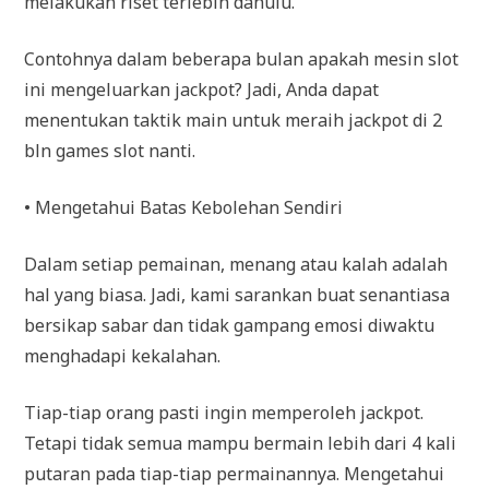
melakukan riset terlebih dahulu.
Contohnya dalam beberapa bulan apakah mesin slot
ini mengeluarkan jackpot? Jadi, Anda dapat
menentukan taktik main untuk meraih jackpot di 2
bln games slot nanti.
• Mengetahui Batas Kebolehan Sendiri
Dalam setiap pemainan, menang atau kalah adalah
hal yang biasa. Jadi, kami sarankan buat senantiasa
bersikap sabar dan tidak gampang emosi diwaktu
menghadapi kekalahan.
Tiap-tiap orang pasti ingin memperoleh jackpot.
Tetapi tidak semua mampu bermain lebih dari 4 kali
putaran pada tiap-tiap permainannya. Mengetahui