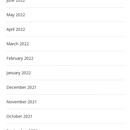
June 2022
May 2022
April 2022
March 2022
February 2022
January 2022
December 2021
November 2021
October 2021