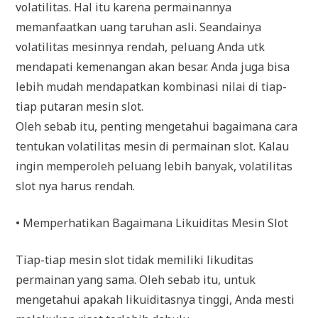
volatilitas. Hal itu karena permainannya
memanfaatkan uang taruhan asli. Seandainya
volatilitas mesinnya rendah, peluang Anda utk
mendapati kemenangan akan besar. Anda juga bisa
lebih mudah mendapatkan kombinasi nilai di tiap-
tiap putaran mesin slot.
Oleh sebab itu, penting mengetahui bagaimana cara
tentukan volatilitas mesin di permainan slot. Kalau
ingin memperoleh peluang lebih banyak, volatilitas
slot nya harus rendah.
• Memperhatikan Bagaimana Likuiditas Mesin Slot
Tiap-tiap mesin slot tidak memiliki likuditas
permainan yang sama. Oleh sebab itu, untuk
mengetahui apakah likuiditasnya tinggi, Anda mesti