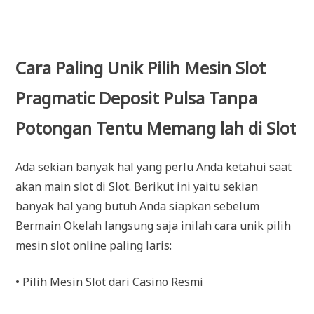
Cara Paling Unik Pilih Mesin Slot
Pragmatic Deposit Pulsa Tanpa
Potongan Tentu Memang lah di Slot
Ada sekian banyak hal yang perlu Anda ketahui saat
akan main slot di Slot. Berikut ini yaitu sekian
banyak hal yang butuh Anda siapkan sebelum
Bermain Okelah langsung saja inilah cara unik pilih
mesin slot online paling laris:
• Pilih Mesin Slot dari Casino Resmi