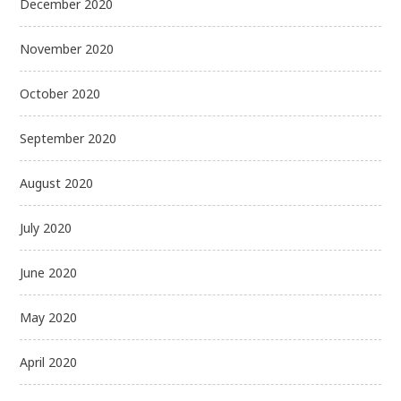
December 2020
November 2020
October 2020
September 2020
August 2020
July 2020
June 2020
May 2020
April 2020