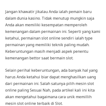
Jangan khawatir jikalau Anda ialah pemain baru
dalam dunia kasino. Tidak menutup mungkin saja
Anda akan memiliki kesempatan memperoleh
kemenangan dalam permainan ini. Seperti yang kami
ketahui, permainan slot online sendiri ialah type
permainan yang memiliki teknik paling mudah.
Keberuntungan masih menjadi aspek penentu
kemenangan bettor saat bermain slot.
Selain perihal keberuntungan, ada banyak hal yang
harus Anda ketahui biar dapat menghasilkan uang
dari permainan ini. Salah satunya pilih mesin slot
online paling Sesuai Nah, pada artikel kali ini kita
akan mengetahui bagaimana cara unik memillih
mesin slot online terbaik di Slot.