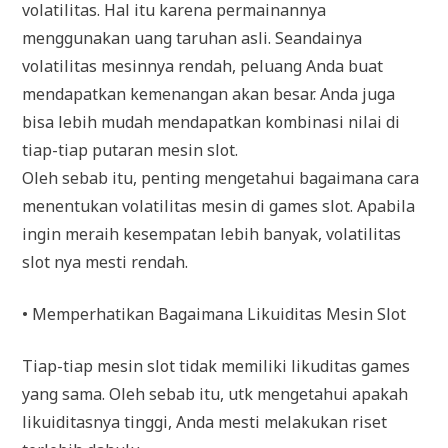
volatilitas. Hal itu karena permainannya
menggunakan uang taruhan asli. Seandainya
volatilitas mesinnya rendah, peluang Anda buat
mendapatkan kemenangan akan besar. Anda juga
bisa lebih mudah mendapatkan kombinasi nilai di
tiap-tiap putaran mesin slot.
Oleh sebab itu, penting mengetahui bagaimana cara
menentukan volatilitas mesin di games slot. Apabila
ingin meraih kesempatan lebih banyak, volatilitas
slot nya mesti rendah.
• Memperhatikan Bagaimana Likuiditas Mesin Slot
Tiap-tiap mesin slot tidak memiliki likuditas games
yang sama. Oleh sebab itu, utk mengetahui apakah
likuiditasnya tinggi, Anda mesti melakukan riset