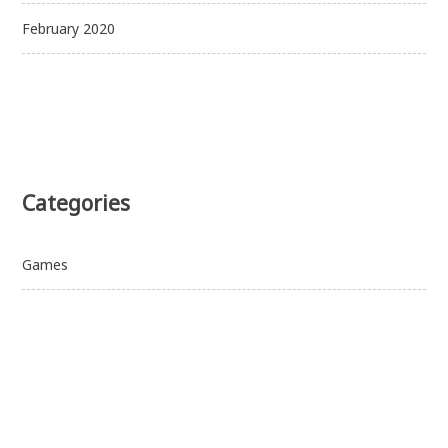
February 2020
Categories
Games