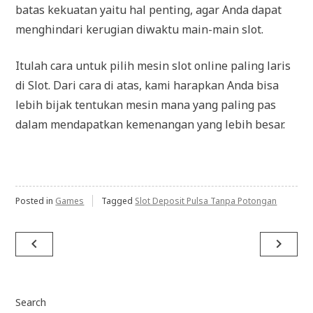
batas kekuatan yaitu hal penting, agar Anda dapat
menghindari kerugian diwaktu main-main slot.
Itulah cara untuk pilih mesin slot online paling laris
di Slot. Dari cara di atas, kami harapkan Anda bisa
lebih bijak tentukan mesin mana yang paling pas
dalam mendapatkan kemenangan yang lebih besar.
Posted in
Games
Tagged
Slot Deposit Pulsa Tanpa Potongan
Post
navigate_before
navigate_next
navigation
Search