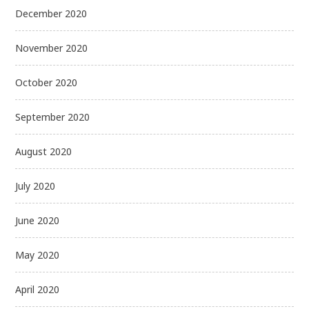
December 2020
November 2020
October 2020
September 2020
August 2020
July 2020
June 2020
May 2020
April 2020