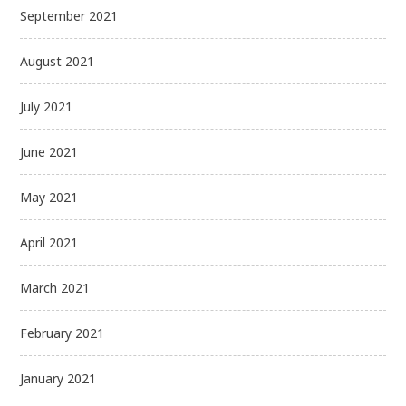
September 2021
August 2021
July 2021
June 2021
May 2021
April 2021
March 2021
February 2021
January 2021