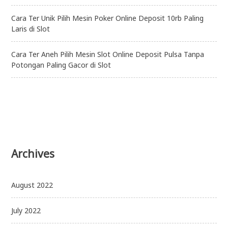
Cara Ter Unik Pilih Mesin Poker Online Deposit 10rb Paling
Laris di Slot
Cara Ter Aneh Pilih Mesin Slot Online Deposit Pulsa Tanpa
Potongan Paling Gacor di Slot
Archives
August 2022
July 2022