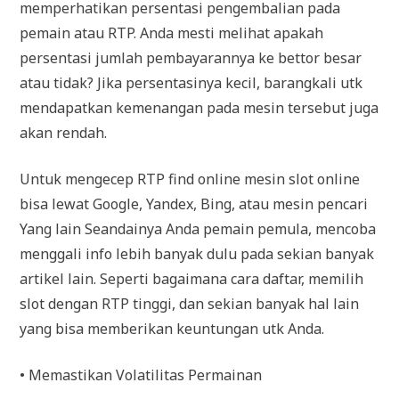
memperhatikan persentasi pengembalian pada
pemain atau RTP. Anda mesti melihat apakah
persentasi jumlah pembayarannya ke bettor besar
atau tidak? Jika persentasinya kecil, barangkali utk
mendapatkan kemenangan pada mesin tersebut juga
akan rendah.
Untuk mengecep RTP find online mesin slot online
bisa lewat Google, Yandex, Bing, atau mesin pencari
Yang lain Seandainya Anda pemain pemula, mencoba
menggali info lebih banyak dulu pada sekian banyak
artikel lain. Seperti bagaimana cara daftar, memilih
slot dengan RTP tinggi, dan sekian banyak hal lain
yang bisa memberikan keuntungan utk Anda.
• Memastikan Volatilitas Permainan