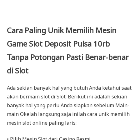
Cara Paling Unik Memilih Mesin
Game Slot Deposit Pulsa 10rb
Tanpa Potongan Pasti Benar-benar
di Slot
Ada sekian banyak hal yang butuh Anda ketahui saat
akan bermain slot di Slot. Berikut ini adalah sekian
banyak hal yang perlu Anda siapkan sebelum Main-
main Okelah langsung saja inilah cara unik memilih
mesin slot online paling laris:
• Pilih Mesin Slot dari Casino Resmi