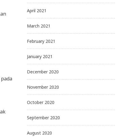
April 2021
kan
March 2021
February 2021
January 2021
December 2020
n pada
November 2020
October 2020
jak
September 2020
August 2020