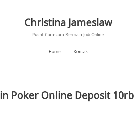
Christina Jameslaw
Pusat Cara-cara Bermain Judi Online
Home
Kontak
sin Poker Online Deposit 10rb