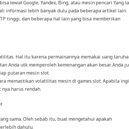
bisa lewat Google, Yandex, Bing, atau mesin pencari Yang la
 informasi lebih banyak dulu pada beberapa artikel lain.
 RTP tinggi, dan beberapa hal lain yang bisa memberikan
olatilitas. Hal itu karena permainannya memakai uang taruh
mpatan Anda utk memperoleh kemenangan akan besar. Anda j
iap putaran mesin slot.
a memastikan volatilitas mesin di games slot. Apabila ing
t nya harus rendah.
t
 yang sama. Oleh sebab itu, buat mengetahui apakah
terlebih dahulu.