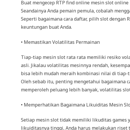
Buat mengecep RTP find online mesin slot online 
Seandainya Anda pemain pemula, cobalah menggali
Seperti bagaimana cara daftar, pilih slot dengan
keuntungan buat Anda.
• Memastikan Volatilitas Permainan
Tiap-tiap mesin slot rata rata memiliki resiko v
asli. Jikalau volatilitas mesinnya rendah, kese
bisa lebih mudah meraih kombinasi nilai di tiap-t
Oleh sebab itu, penting mengetahui bagaimana car
memperoleh peluang lebih banyak, volatilitas slo
• Memperhatikan Bagaimana Likuiditas Mesin Slo
Setiap mesin slot tidak memiliki likuditas games
likuiditasnya tinggi, Anda harus melakukan riset 