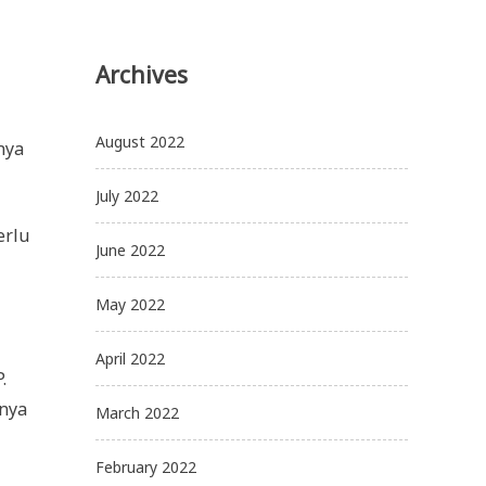
Archives
August 2022
nya
July 2022
erlu
June 2022
May 2022
April 2022
.
inya
March 2022
February 2022