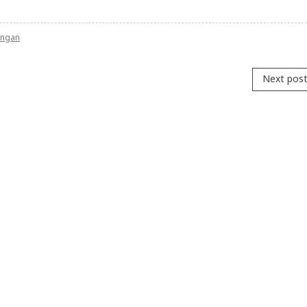
ongan
Next pos