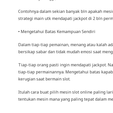
Contohnya dalam sekian banyak bln apakah mesin
strategi main utk mendapati jackpot di 2 bln perm
• Mengetahui Batas Kemampuan Sendiri
Dalam tiap-tiap pemainan, menang atau kalah ada
bersikap sabar dan tidak mudah emosi saat meng
Tiap-tiap orang pasti ingin mendapati jackpot. 
tiap-tiap permainannya. Mengetahui batas kapabi
kerugian saat bermain slot.
Itulah cara buat pilih mesin slot online paling lari
tentukan mesin mana yang paling tepat dalam m