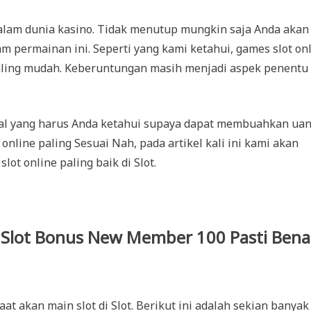
alam dunia kasino. Tidak menutup mungkin saja Anda akan
permainan ini. Seperti yang kami ketahui, games slot on
 paling mudah. Keberuntungan masih menjadi aspek penentu
hal yang harus Anda ketahui supaya dapat membuahkan ua
 online paling Sesuai Nah, pada artikel kali ini kami akan
ot online paling baik di Slot.
n Slot Bonus New Member 100 Pasti Bena
t akan main slot di Slot. Berikut ini adalah sekian banyak