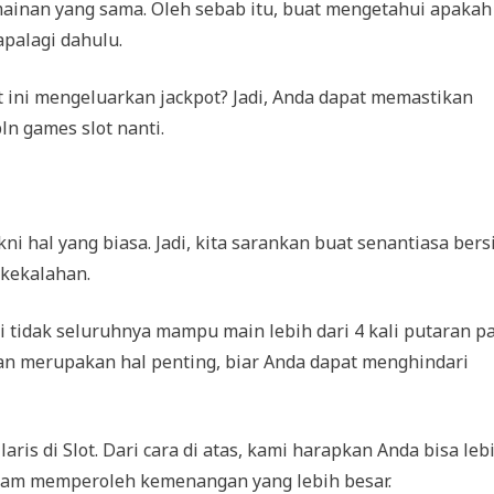
rmainan yang sama. Oleh sebab itu, buat mengetahui apakah
apalagi dahulu.
 ini mengeluarkan jackpot? Jadi, Anda dapat memastikan
ln games slot nanti.
i hal yang biasa. Jadi, kita sarankan buat senantiasa bers
 kekalahan.
pi tidak seluruhnya mampu main lebih dari 4 kali putaran p
n merupakan hal penting, biar Anda dapat menghindari
laris di Slot. Dari cara di atas, kami harapkan Anda bisa leb
alam memperoleh kemenangan yang lebih besar.