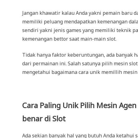
Jangan khawatir kalau Anda yakni pemain baru d
memiliki peluang mendapatkan kemenangan dalam 
sendiri yakni jenis games yang memiliki teknik
kemenangan bettor saat main-main slot.
Tidak hanya faktor keberuntungan, ada banyak 
dari permainan ini. Salah satunya pilih mesin slot
mengetahui bagaimana cara unik memillih mesin sl
Cara Paling Unik Pilih Mesin Age
benar di Slot
Ada sekian banyak hal yang butuh Anda ketahui saa