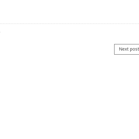
b
Next pos