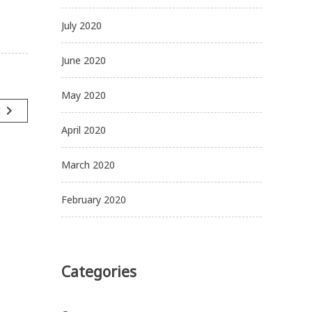
July 2020
June 2020
May 2020
navigate_next
t
April 2020
March 2020
February 2020
Categories