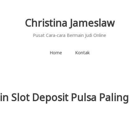
Christina Jameslaw
Pusat Cara-cara Bermain Judi Online
Home
Kontak
in Slot Deposit Pulsa Paling