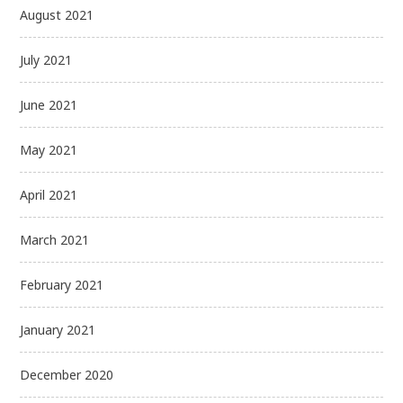
August 2021
July 2021
June 2021
May 2021
April 2021
March 2021
February 2021
January 2021
December 2020