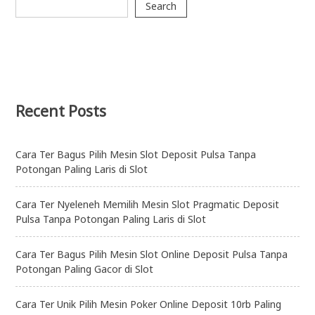
Search
Recent Posts
Cara Ter Bagus Pilih Mesin Slot Deposit Pulsa Tanpa
Potongan Paling Laris di Slot
Cara Ter Nyeleneh Memilih Mesin Slot Pragmatic Deposit
Pulsa Tanpa Potongan Paling Laris di Slot
Cara Ter Bagus Pilih Mesin Slot Online Deposit Pulsa Tanpa
Potongan Paling Gacor di Slot
Cara Ter Unik Pilih Mesin Poker Online Deposit 10rb Paling