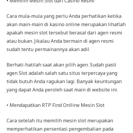
• Memilih Mesin Slot dari Casino Resmi
Cara mula-mula yang perlu Anda perhatikan ketika
akan main-main di kasino online merupakan lihatlah
apakah mesin slot tersebut berasal dari agen resmi
atau bukan. Jikalau Anda bermain di agen resmi
sudah tentu permainannya akan adil.
Berhati-hatilah saat akan pilih agen. Sudah pasti
agen Slot adalah salah satu situs terpercaya yang
tidak butuh Anda ragukan lagi. Banyak keuntungan
yang dapat Anda peroleh saat main di website ini.
• Mendapatkan RTP Find Onlline Mesin Slot
Cara setelah itu memilih mesin slot merupakan
memperhatikan persentasi pengembalian pada