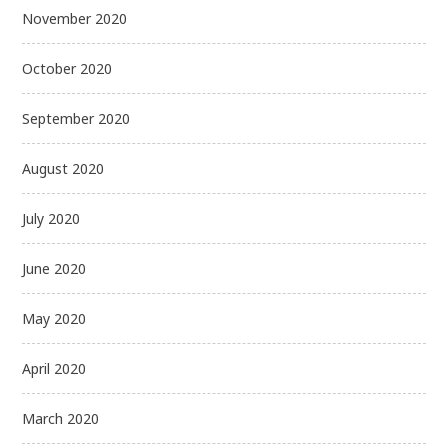
November 2020
October 2020
September 2020
August 2020
July 2020
June 2020
May 2020
April 2020
March 2020