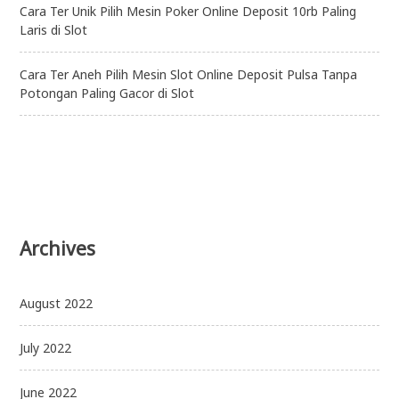
Cara Ter Unik Pilih Mesin Poker Online Deposit 10rb Paling
Laris di Slot
Cara Ter Aneh Pilih Mesin Slot Online Deposit Pulsa Tanpa
Potongan Paling Gacor di Slot
Archives
August 2022
July 2022
June 2022