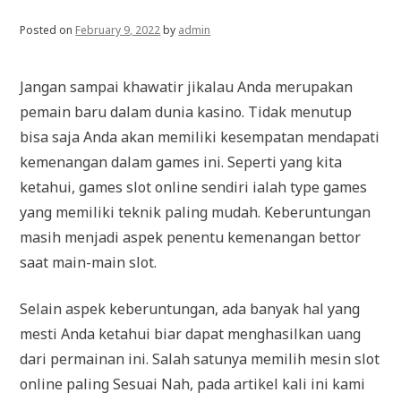
Posted on
February 9, 2022
by
admin
Jangan sampai khawatir jikalau Anda merupakan
pemain baru dalam dunia kasino. Tidak menutup
bisa saja Anda akan memiliki kesempatan mendapati
kemenangan dalam games ini. Seperti yang kita
ketahui, games slot online sendiri ialah type games
yang memiliki teknik paling mudah. Keberuntungan
masih menjadi aspek penentu kemenangan bettor
saat main-main slot.
Selain aspek keberuntungan, ada banyak hal yang
mesti Anda ketahui biar dapat menghasilkan uang
dari permainan ini. Salah satunya memilih mesin slot
online paling Sesuai Nah, pada artikel kali ini kami