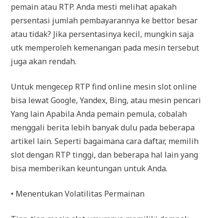
pemain atau RTP. Anda mesti melihat apakah
persentasi jumlah pembayarannya ke bettor besar
atau tidak? Jika persentasinya kecil, mungkin saja
utk memperoleh kemenangan pada mesin tersebut
juga akan rendah.
Untuk mengecep RTP find online mesin slot online
bisa lewat Google, Yandex, Bing, atau mesin pencari
Yang lain Apabila Anda pemain pemula, cobalah
menggali berita lebih banyak dulu pada beberapa
artikel lain. Seperti bagaimana cara daftar, memilih
slot dengan RTP tinggi, dan beberapa hal lain yang
bisa memberikan keuntungan untuk Anda.
• Menentukan Volatilitas Permainan