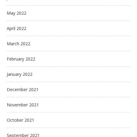
May 2022
April 2022
March 2022
February 2022
January 2022
December 2021
November 2021
October 2021
September 2021