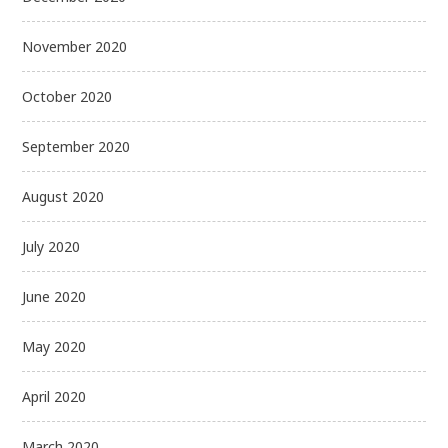
November 2020
October 2020
September 2020
August 2020
July 2020
June 2020
May 2020
April 2020
March 2020