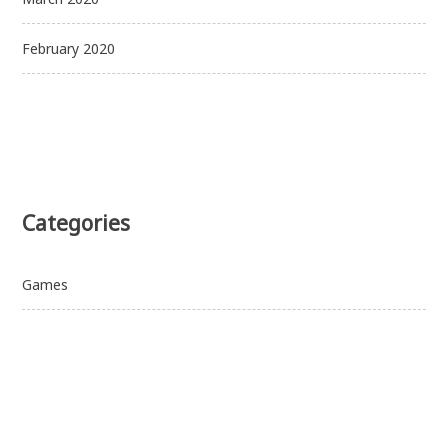
February 2020
Categories
Games