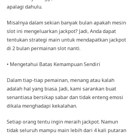
apalagi dahulu.
Misalnya dalam sekian banyak bulan apakah mesin
slot ini mengeluarkan jackpot? Jadi, Anda dapat
tentukan strategi main untuk mendapatkan jackpot
di 2 bulan permainan slot nanti.
• Mengetahui Batas Kemampuan Sendiri
Dalam tiap-tiap pemainan, menang atau kalah
adalah hal yang biasa. Jadi, kami sarankan buat
senantiasa bersikap sabar dan tidak enteng emosi
dikala menghadapi kekalahan.
Setiap orang tentu ingin meraih jackpot. Namun
tidak seluruh mampu main lebih dari 4 kali putaran