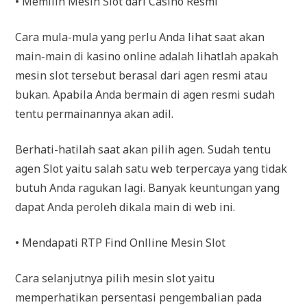
• Memilih Mesin Slot dari Casino Resmi
Cara mula-mula yang perlu Anda lihat saat akan
main-main di kasino online adalah lihatlah apakah
mesin slot tersebut berasal dari agen resmi atau
bukan. Apabila Anda bermain di agen resmi sudah
tentu permainannya akan adil.
Berhati-hatilah saat akan pilih agen. Sudah tentu
agen Slot yaitu salah satu web terpercaya yang tidak
butuh Anda ragukan lagi. Banyak keuntungan yang
dapat Anda peroleh dikala main di web ini.
• Mendapati RTP Find Onlline Mesin Slot
Cara selanjutnya pilih mesin slot yaitu
memperhatikan persentasi pengembalian pada