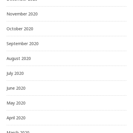
November 2020
October 2020
September 2020
August 2020
July 2020
June 2020
May 2020
April 2020
March 2020