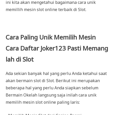
ini kita akan mengetahui bagaimana cara unik
memillih mesin slot online terbaik di Slot.
Cara Paling Unik Memilih Mesin
Cara Daftar Joker123 Pasti Memang
lah di Slot
Ada sekian banyak hal yang perlu Anda ketahui saat
akan bermain slot di Slot. Berikut ini merupakan
beberapa hal yang perlu Anda siapkan sebelum
Bermain Okelah langsung saja inilah cara unik
memilih mesin slot online paling laris: