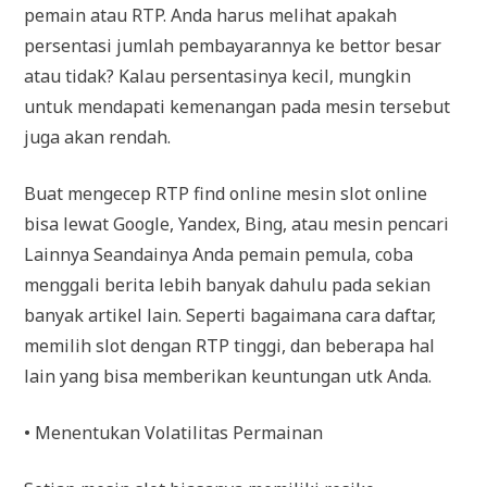
pemain atau RTP. Anda harus melihat apakah
persentasi jumlah pembayarannya ke bettor besar
atau tidak? Kalau persentasinya kecil, mungkin
untuk mendapati kemenangan pada mesin tersebut
juga akan rendah.
Buat mengecep RTP find online mesin slot online
bisa lewat Google, Yandex, Bing, atau mesin pencari
Lainnya Seandainya Anda pemain pemula, coba
menggali berita lebih banyak dahulu pada sekian
banyak artikel lain. Seperti bagaimana cara daftar,
memilih slot dengan RTP tinggi, dan beberapa hal
lain yang bisa memberikan keuntungan utk Anda.
• Menentukan Volatilitas Permainan