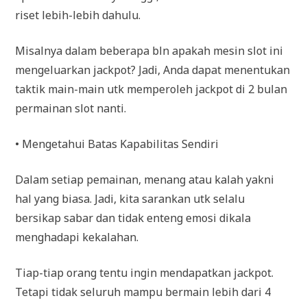
riset lebih-lebih dahulu.
Misalnya dalam beberapa bln apakah mesin slot ini
mengeluarkan jackpot? Jadi, Anda dapat menentukan
taktik main-main utk memperoleh jackpot di 2 bulan
permainan slot nanti.
• Mengetahui Batas Kapabilitas Sendiri
Dalam setiap pemainan, menang atau kalah yakni
hal yang biasa. Jadi, kita sarankan utk selalu
bersikap sabar dan tidak enteng emosi dikala
menghadapi kekalahan.
Tiap-tiap orang tentu ingin mendapatkan jackpot.
Tetapi tidak seluruh mampu bermain lebih dari 4