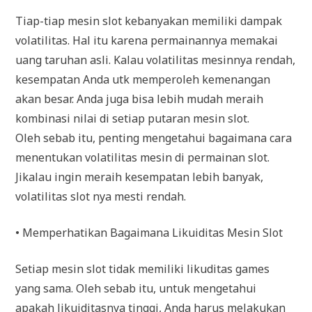
Tiap-tiap mesin slot kebanyakan memiliki dampak
volatilitas. Hal itu karena permainannya memakai
uang taruhan asli. Kalau volatilitas mesinnya rendah,
kesempatan Anda utk memperoleh kemenangan
akan besar. Anda juga bisa lebih mudah meraih
kombinasi nilai di setiap putaran mesin slot.
Oleh sebab itu, penting mengetahui bagaimana cara
menentukan volatilitas mesin di permainan slot.
Jikalau ingin meraih kesempatan lebih banyak,
volatilitas slot nya mesti rendah.
• Memperhatikan Bagaimana Likuiditas Mesin Slot
Setiap mesin slot tidak memiliki likuditas games
yang sama. Oleh sebab itu, untuk mengetahui
apakah likuiditasnya tinggi, Anda harus melakukan