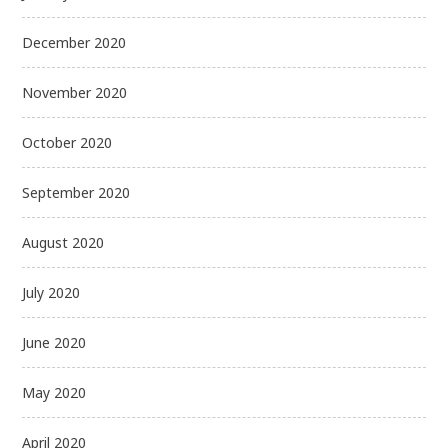
December 2020
November 2020
October 2020
September 2020
August 2020
July 2020
June 2020
May 2020
April 2020