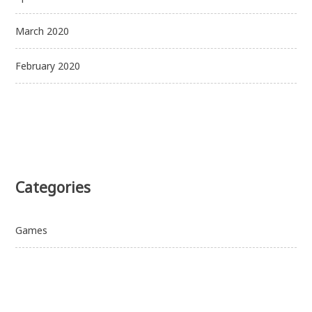
March 2020
February 2020
Categories
Games