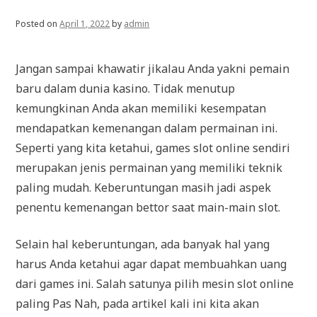
Posted on
April 1, 2022
by
admin
Jangan sampai khawatir jikalau Anda yakni pemain
baru dalam dunia kasino. Tidak menutup
kemungkinan Anda akan memiliki kesempatan
mendapatkan kemenangan dalam permainan ini.
Seperti yang kita ketahui, games slot online sendiri
merupakan jenis permainan yang memiliki teknik
paling mudah. Keberuntungan masih jadi aspek
penentu kemenangan bettor saat main-main slot.
Selain hal keberuntungan, ada banyak hal yang
harus Anda ketahui agar dapat membuahkan uang
dari games ini. Salah satunya pilih mesin slot online
paling Pas Nah, pada artikel kali ini kita akan