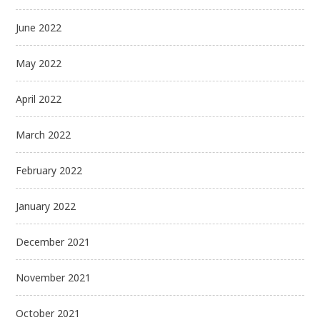
June 2022
May 2022
April 2022
March 2022
February 2022
January 2022
December 2021
November 2021
October 2021