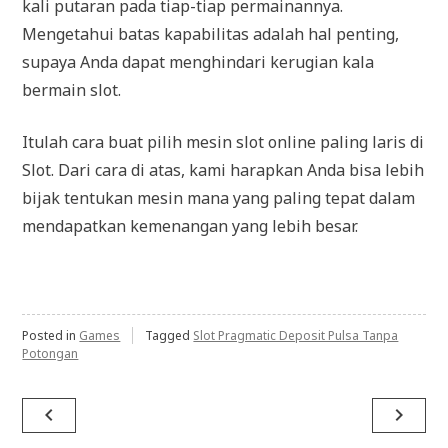
kali putaran pada tiap-tiap permainannya.
Mengetahui batas kapabilitas adalah hal penting,
supaya Anda dapat menghindari kerugian kala
bermain slot.
Itulah cara buat pilih mesin slot online paling laris di
Slot. Dari cara di atas, kami harapkan Anda bisa lebih
bijak tentukan mesin mana yang paling tepat dalam
mendapatkan kemenangan yang lebih besar.
Posted in
Games
Tagged
Slot Pragmatic Deposit Pulsa Tanpa
Potongan
Post
navigate_before
navigate_next
navigation