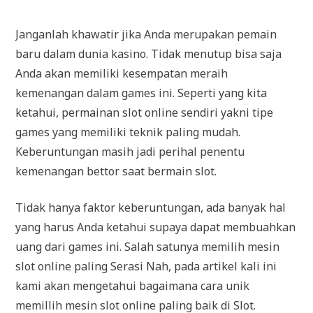
Janganlah khawatir jika Anda merupakan pemain
baru dalam dunia kasino. Tidak menutup bisa saja
Anda akan memiliki kesempatan meraih
kemenangan dalam games ini. Seperti yang kita
ketahui, permainan slot online sendiri yakni tipe
games yang memiliki teknik paling mudah.
Keberuntungan masih jadi perihal penentu
kemenangan bettor saat bermain slot.
Tidak hanya faktor keberuntungan, ada banyak hal
yang harus Anda ketahui supaya dapat membuahkan
uang dari games ini. Salah satunya memilih mesin
slot online paling Serasi Nah, pada artikel kali ini
kami akan mengetahui bagaimana cara unik
memillih mesin slot online paling baik di Slot.