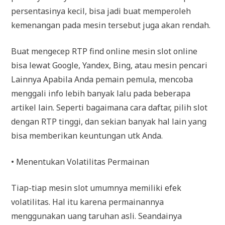
persentasinya kecil, bisa jadi buat memperoleh
kemenangan pada mesin tersebut juga akan rendah.
Buat mengecep RTP find online mesin slot online
bisa lewat Google, Yandex, Bing, atau mesin pencari
Lainnya Apabila Anda pemain pemula, mencoba
menggali info lebih banyak lalu pada beberapa
artikel lain. Seperti bagaimana cara daftar, pilih slot
dengan RTP tinggi, dan sekian banyak hal lain yang
bisa memberikan keuntungan utk Anda.
• Menentukan Volatilitas Permainan
Tiap-tiap mesin slot umumnya memiliki efek
volatilitas. Hal itu karena permainannya
menggunakan uang taruhan asli. Seandainya