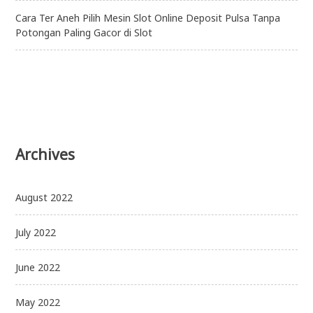
Cara Ter Aneh Pilih Mesin Slot Online Deposit Pulsa Tanpa
Potongan Paling Gacor di Slot
Archives
August 2022
July 2022
June 2022
May 2022