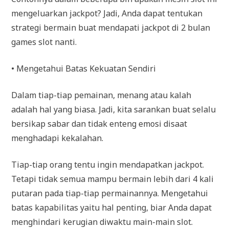
mengeluarkan jackpot? Jadi, Anda dapat tentukan
strategi bermain buat mendapati jackpot di 2 bulan
games slot nanti.
• Mengetahui Batas Kekuatan Sendiri
Dalam tiap-tiap pemainan, menang atau kalah
adalah hal yang biasa. Jadi, kita sarankan buat selalu
bersikap sabar dan tidak enteng emosi disaat
menghadapi kekalahan.
Tiap-tiap orang tentu ingin mendapatkan jackpot.
Tetapi tidak semua mampu bermain lebih dari 4 kali
putaran pada tiap-tiap permainannya. Mengetahui
batas kapabilitas yaitu hal penting, biar Anda dapat
menghindari kerugian diwaktu main-main slot.