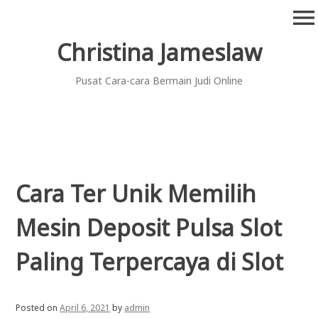
Skip
menu
to
content
Christina Jameslaw
Pusat Cara-cara Bermain Judi Online
Cara Ter Unik Memilih
Mesin Deposit Pulsa Slot
Paling Terpercaya di Slot
Posted on
April 6, 2021
by
admin