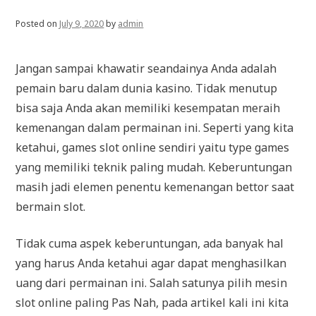
Posted on
July 9, 2020
by
admin
Jangan sampai khawatir seandainya Anda adalah
pemain baru dalam dunia kasino. Tidak menutup
bisa saja Anda akan memiliki kesempatan meraih
kemenangan dalam permainan ini. Seperti yang kita
ketahui, games slot online sendiri yaitu type games
yang memiliki teknik paling mudah. Keberuntungan
masih jadi elemen penentu kemenangan bettor saat
bermain slot.
Tidak cuma aspek keberuntungan, ada banyak hal
yang harus Anda ketahui agar dapat menghasilkan
uang dari permainan ini. Salah satunya pilih mesin
slot online paling Pas Nah, pada artikel kali ini kita