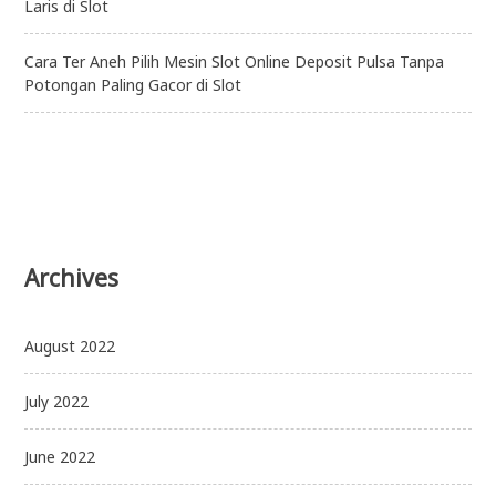
Laris di Slot
Cara Ter Aneh Pilih Mesin Slot Online Deposit Pulsa Tanpa
Potongan Paling Gacor di Slot
Archives
August 2022
July 2022
June 2022