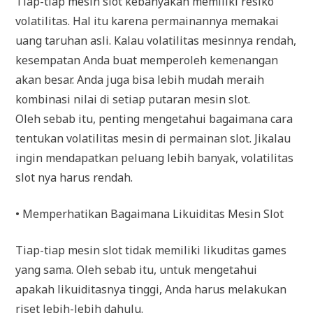
Tiap-tiap mesin slot kebanyakan memiliki resiko
volatilitas. Hal itu karena permainannya memakai
uang taruhan asli. Kalau volatilitas mesinnya rendah,
kesempatan Anda buat memperoleh kemenangan
akan besar. Anda juga bisa lebih mudah meraih
kombinasi nilai di setiap putaran mesin slot.
Oleh sebab itu, penting mengetahui bagaimana cara
tentukan volatilitas mesin di permainan slot. Jikalau
ingin mendapatkan peluang lebih banyak, volatilitas
slot nya harus rendah.
• Memperhatikan Bagaimana Likuiditas Mesin Slot
Tiap-tiap mesin slot tidak memiliki likuditas games
yang sama. Oleh sebab itu, untuk mengetahui
apakah likuiditasnya tinggi, Anda harus melakukan
riset lebih-lebih dahulu.