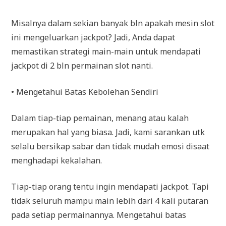
Misalnya dalam sekian banyak bln apakah mesin slot
ini mengeluarkan jackpot? Jadi, Anda dapat
memastikan strategi main-main untuk mendapati
jackpot di 2 bln permainan slot nanti.
• Mengetahui Batas Kebolehan Sendiri
Dalam tiap-tiap pemainan, menang atau kalah
merupakan hal yang biasa. Jadi, kami sarankan utk
selalu bersikap sabar dan tidak mudah emosi disaat
menghadapi kekalahan.
Tiap-tiap orang tentu ingin mendapati jackpot. Tapi
tidak seluruh mampu main lebih dari 4 kali putaran
pada setiap permainannya. Mengetahui batas