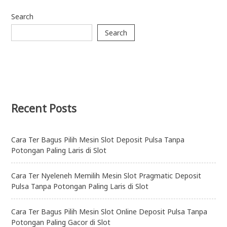
Search
Search
Recent Posts
Cara Ter Bagus Pilih Mesin Slot Deposit Pulsa Tanpa
Potongan Paling Laris di Slot
Cara Ter Nyeleneh Memilih Mesin Slot Pragmatic Deposit
Pulsa Tanpa Potongan Paling Laris di Slot
Cara Ter Bagus Pilih Mesin Slot Online Deposit Pulsa Tanpa
Potongan Paling Gacor di Slot