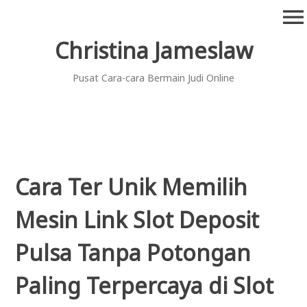
Skip
menu
to
content
Christina Jameslaw
Pusat Cara-cara Bermain Judi Online
Cara Ter Unik Memilih
Mesin Link Slot Deposit
Pulsa Tanpa Potongan
Paling Terpercaya di Slot