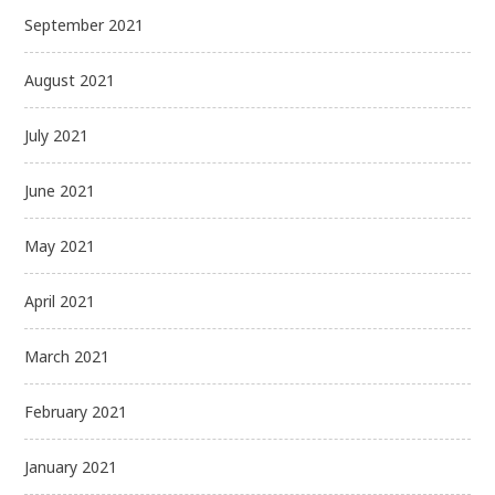
September 2021
August 2021
July 2021
June 2021
May 2021
April 2021
March 2021
February 2021
January 2021