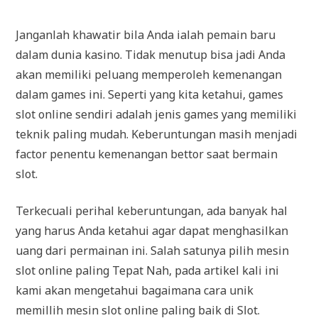
Janganlah khawatir bila Anda ialah pemain baru
dalam dunia kasino. Tidak menutup bisa jadi Anda
akan memiliki peluang memperoleh kemenangan
dalam games ini. Seperti yang kita ketahui, games
slot online sendiri adalah jenis games yang memiliki
teknik paling mudah. Keberuntungan masih menjadi
factor penentu kemenangan bettor saat bermain
slot.
Terkecuali perihal keberuntungan, ada banyak hal
yang harus Anda ketahui agar dapat menghasilkan
uang dari permainan ini. Salah satunya pilih mesin
slot online paling Tepat Nah, pada artikel kali ini
kami akan mengetahui bagaimana cara unik
memillih mesin slot online paling baik di Slot.