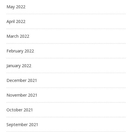
May 2022
April 2022
March 2022
February 2022
January 2022
December 2021
November 2021
October 2021
September 2021