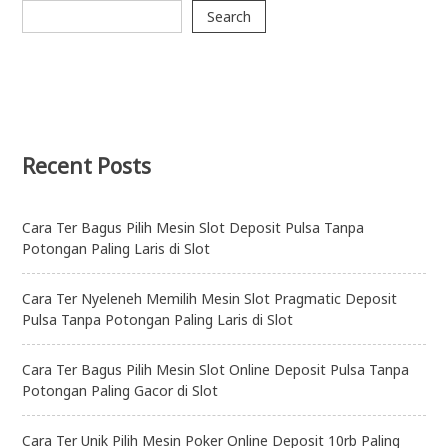
Search
Recent Posts
Cara Ter Bagus Pilih Mesin Slot Deposit Pulsa Tanpa
Potongan Paling Laris di Slot
Cara Ter Nyeleneh Memilih Mesin Slot Pragmatic Deposit
Pulsa Tanpa Potongan Paling Laris di Slot
Cara Ter Bagus Pilih Mesin Slot Online Deposit Pulsa Tanpa
Potongan Paling Gacor di Slot
Cara Ter Unik Pilih Mesin Poker Online Deposit 10rb Paling