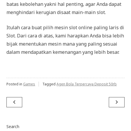
batas kebolehan yakni hal penting, agar Anda dapat
menghindari kerugian disaat main-main slot.
Itulah cara buat pilih mesin slot online paling laris di
Slot. Dari cara di atas, kami harapkan Anda bisa lebih
bijak menentukan mesin mana yang paling sesuai
dalam mendapatkan kemenangan yang lebih besar.
Posted in
Games
Tagged
Agen Bola Terpercaya Deposit 50rb
Post
navigate_before
navigate_next
navigation
Search