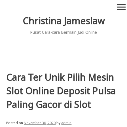
Skip
menu
to
content
Christina Jameslaw
Pusat Cara-cara Bermain Judi Online
Cara Ter Unik Pilih Mesin
Slot Online Deposit Pulsa
Paling Gacor di Slot
Posted on
November 30, 2020
by
admin