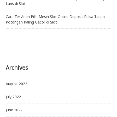
Laris di Slot
Cara Ter Aneh Pilih Mesin Slot Online Deposit Pulsa Tanpa
Potongan Paling Gacor di Slot
Archives
August 2022
July 2022
June 2022