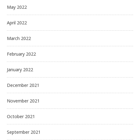
May 2022
April 2022
March 2022
February 2022
January 2022
December 2021
November 2021
October 2021
September 2021