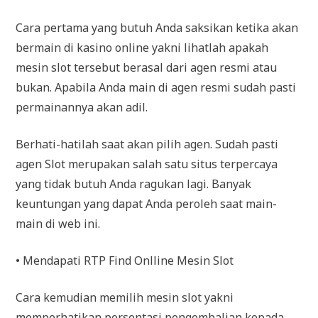
Cara pertama yang butuh Anda saksikan ketika akan
bermain di kasino online yakni lihatlah apakah
mesin slot tersebut berasal dari agen resmi atau
bukan. Apabila Anda main di agen resmi sudah pasti
permainannya akan adil.
Berhati-hatilah saat akan pilih agen. Sudah pasti
agen Slot merupakan salah satu situs terpercaya
yang tidak butuh Anda ragukan lagi. Banyak
keuntungan yang dapat Anda peroleh saat main-
main di web ini.
• Mendapati RTP Find Onlline Mesin Slot
Cara kemudian memilih mesin slot yakni
memperhatikan persentasi pengembalian kepada