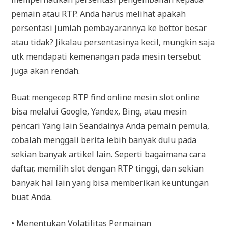
pemain atau RTP. Anda harus melihat apakah
persentasi jumlah pembayarannya ke bettor besar
atau tidak? Jikalau persentasinya kecil, mungkin saja
utk mendapati kemenangan pada mesin tersebut
juga akan rendah.
Buat mengecep RTP find online mesin slot online
bisa melalui Google, Yandex, Bing, atau mesin
pencari Yang lain Seandainya Anda pemain pemula,
cobalah menggali berita lebih banyak dulu pada
sekian banyak artikel lain. Seperti bagaimana cara
daftar, memilih slot dengan RTP tinggi, dan sekian
banyak hal lain yang bisa memberikan keuntungan
buat Anda.
• Menentukan Volatilitas Permainan