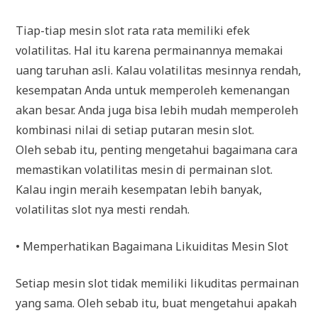
Tiap-tiap mesin slot rata rata memiliki efek
volatilitas. Hal itu karena permainannya memakai
uang taruhan asli. Kalau volatilitas mesinnya rendah,
kesempatan Anda untuk memperoleh kemenangan
akan besar. Anda juga bisa lebih mudah memperoleh
kombinasi nilai di setiap putaran mesin slot.
Oleh sebab itu, penting mengetahui bagaimana cara
memastikan volatilitas mesin di permainan slot.
Kalau ingin meraih kesempatan lebih banyak,
volatilitas slot nya mesti rendah.
• Memperhatikan Bagaimana Likuiditas Mesin Slot
Setiap mesin slot tidak memiliki likuditas permainan
yang sama. Oleh sebab itu, buat mengetahui apakah