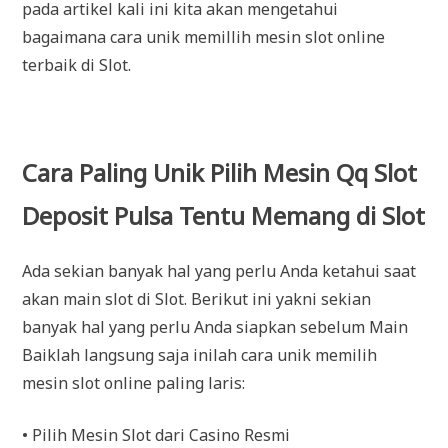
pada artikel kali ini kita akan mengetahui
bagaimana cara unik memillih mesin slot online
terbaik di Slot.
Cara Paling Unik Pilih Mesin Qq Slot
Deposit Pulsa Tentu Memang di Slot
Ada sekian banyak hal yang perlu Anda ketahui saat
akan main slot di Slot. Berikut ini yakni sekian
banyak hal yang perlu Anda siapkan sebelum Main
Baiklah langsung saja inilah cara unik memilih
mesin slot online paling laris:
• Pilih Mesin Slot dari Casino Resmi