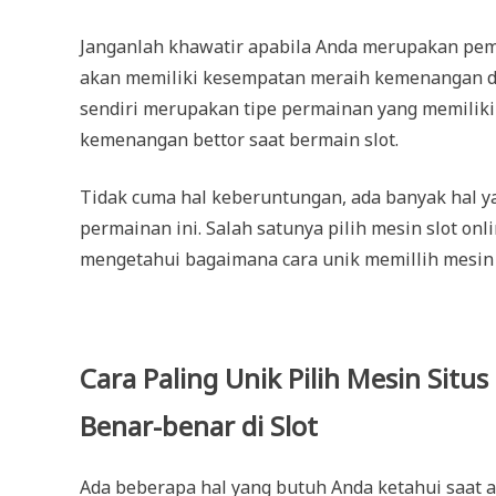
Janganlah khawatir apabila Anda merupakan pem
akan memiliki kesempatan meraih kemenangan dala
sendiri merupakan tipe permainan yang memiliki
kemenangan bettor saat bermain slot.
Tidak cuma hal keberuntungan, ada banyak hal y
permainan ini. Salah satunya pilih mesin slot onli
mengetahui bagaimana cara unik memillih mesin sl
Cara Paling Unik Pilih Mesin Situ
Benar-benar di Slot
Ada beberapa hal yang butuh Anda ketahui saat ak