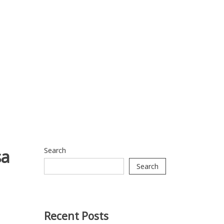
Search
sa
Search
Recent Posts