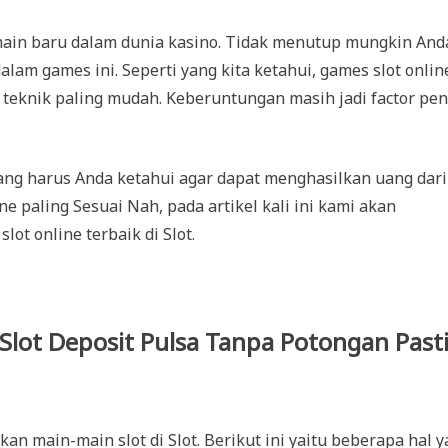
ain baru dalam dunia kasino. Tidak menutup mungkin And
m games ini. Seperti yang kita ketahui, games slot onlin
 teknik paling mudah. Keberuntungan masih jadi factor pe
ang harus Anda ketahui agar dapat menghasilkan uang dari
ne paling Sesuai Nah, pada artikel kali ini kami akan
ot online terbaik di Slot.
s Slot Deposit Pulsa Tanpa Potongan Past
an main-main slot di Slot. Berikut ini yaitu beberapa hal 