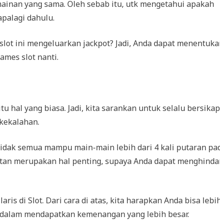
rmainan yang sama. Oleh sebab itu, utk mengetahui apakah
apalagi dahulu.
lot ini mengeluarkan jackpot? Jadi, Anda dapat menentuka
ames slot nanti.
u hal yang biasa. Jadi, kita sarankan untuk selalu bersikap
kekalahan.
 tidak semua mampu main-main lebih dari 4 kali putaran pa
atan merupakan hal penting, supaya Anda dapat menghinda
aris di Slot. Dari cara di atas, kita harapkan Anda bisa lebi
 dalam mendapatkan kemenangan yang lebih besar.