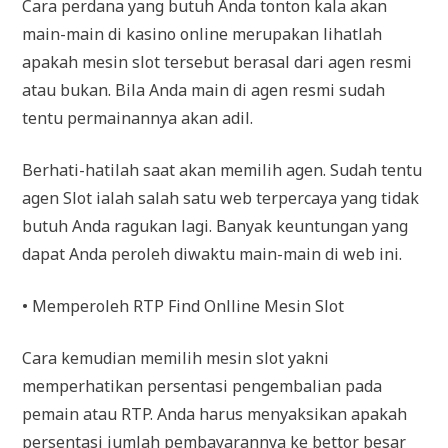
Cara perdana yang butuh Anda tonton kala akan
main-main di kasino online merupakan lihatlah
apakah mesin slot tersebut berasal dari agen resmi
atau bukan. Bila Anda main di agen resmi sudah
tentu permainannya akan adil.
Berhati-hatilah saat akan memilih agen. Sudah tentu
agen Slot ialah salah satu web terpercaya yang tidak
butuh Anda ragukan lagi. Banyak keuntungan yang
dapat Anda peroleh diwaktu main-main di web ini.
• Memperoleh RTP Find Onlline Mesin Slot
Cara kemudian memilih mesin slot yakni
memperhatikan persentasi pengembalian pada
pemain atau RTP. Anda harus menyaksikan apakah
persentasi jumlah pembayarannya ke bettor besar