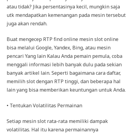
atau tidak? Jika persentasinya kecil, mungkin saja
utk mendapatkan kemenangan pada mesin tersebut
juga akan rendah.
Buat mengecep RTP find online mesin slot online
bisa melalui Google, Yandex, Bing, atau mesin
pencari Yang lain Kalau Anda pemain pemula, coba
menggali informasi lebih banyak dulu pada sekian
banyak artikel lain. Seperti bagaimana cara daftar,
memilih slot dengan RTP tinggi, dan beberapa hal
lain yang bisa memberikan keuntungan untuk Anda.
• Tentukan Volatilitas Permainan
Setiap mesin slot rata-rata memiliki dampak
volatilitas. Hal itu karena permainannya