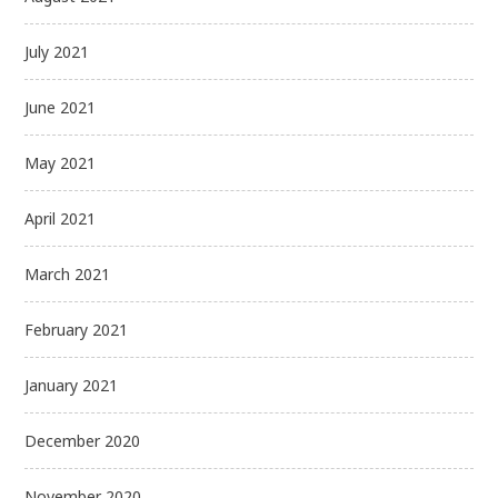
July 2021
June 2021
May 2021
April 2021
March 2021
February 2021
January 2021
December 2020
November 2020