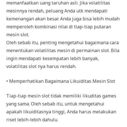
memanfaatkan uang taruhan asli. Jika volatilitas
mesinnya rendah, peluang Anda utk mendapati
kemenangan akan besar. Anda juga bisa lebih mudah
memperoleh kombinasi nilai di tiap-tiap putaran
mesin slot.
Oleh sebab itu, penting mengetahui bagaimana cara
menentukan volatilitas mesin di permainan slot. Bila
ingin mendapati kesempatan lebih banyak,
volatilitas slot nya harus rendah.
• Memperhatikan Bagaimana Likuiditas Mesin Slot
Tiap-tiap mesin slot tidak memiliki likuditas games
yang sama. Oleh sebab itu, untuk mengetahui
apakah likuiditasnya tinggi, Anda harus melakukan
riset lebih-lebih dahulu.