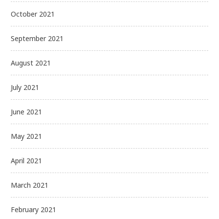
October 2021
September 2021
August 2021
July 2021
June 2021
May 2021
April 2021
March 2021
February 2021