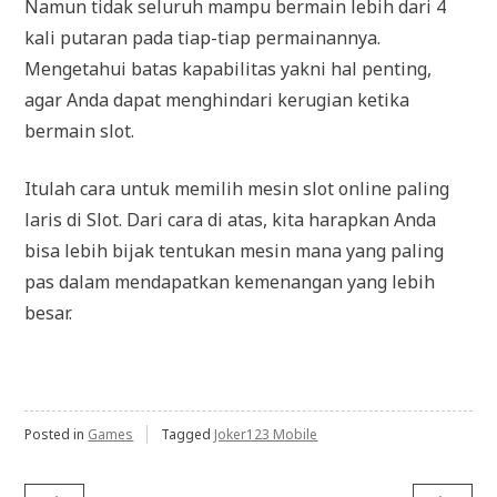
Namun tidak seluruh mampu bermain lebih dari 4
kali putaran pada tiap-tiap permainannya.
Mengetahui batas kapabilitas yakni hal penting,
agar Anda dapat menghindari kerugian ketika
bermain slot.
Itulah cara untuk memilih mesin slot online paling
laris di Slot. Dari cara di atas, kita harapkan Anda
bisa lebih bijak tentukan mesin mana yang paling
pas dalam mendapatkan kemenangan yang lebih
besar.
Posted in
Games
Tagged
Joker123 Mobile
Post