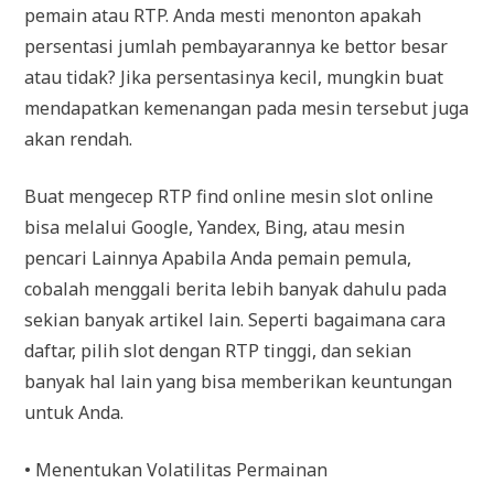
pemain atau RTP. Anda mesti menonton apakah
persentasi jumlah pembayarannya ke bettor besar
atau tidak? Jika persentasinya kecil, mungkin buat
mendapatkan kemenangan pada mesin tersebut juga
akan rendah.
Buat mengecep RTP find online mesin slot online
bisa melalui Google, Yandex, Bing, atau mesin
pencari Lainnya Apabila Anda pemain pemula,
cobalah menggali berita lebih banyak dahulu pada
sekian banyak artikel lain. Seperti bagaimana cara
daftar, pilih slot dengan RTP tinggi, dan sekian
banyak hal lain yang bisa memberikan keuntungan
untuk Anda.
• Menentukan Volatilitas Permainan