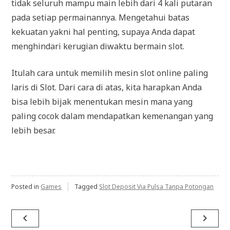
tidak seluruh mampu main lebih dari 4 kali putaran
pada setiap permainannya. Mengetahui batas
kekuatan yakni hal penting, supaya Anda dapat
menghindari kerugian diwaktu bermain slot.
Itulah cara untuk memilih mesin slot online paling
laris di Slot. Dari cara di atas, kita harapkan Anda
bisa lebih bijak menentukan mesin mana yang
paling cocok dalam mendapatkan kemenangan yang
lebih besar.
Posted in
Games
Tagged
Slot Deposit Via Pulsa Tanpa Potongan
Post
navigate_before
navigate_next
navigation