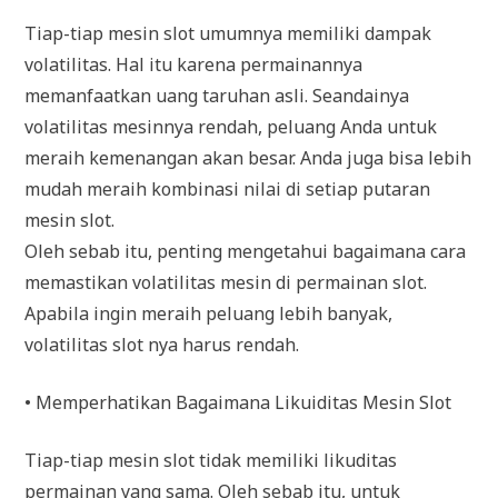
Tiap-tiap mesin slot umumnya memiliki dampak
volatilitas. Hal itu karena permainannya
memanfaatkan uang taruhan asli. Seandainya
volatilitas mesinnya rendah, peluang Anda untuk
meraih kemenangan akan besar. Anda juga bisa lebih
mudah meraih kombinasi nilai di setiap putaran
mesin slot.
Oleh sebab itu, penting mengetahui bagaimana cara
memastikan volatilitas mesin di permainan slot.
Apabila ingin meraih peluang lebih banyak,
volatilitas slot nya harus rendah.
• Memperhatikan Bagaimana Likuiditas Mesin Slot
Tiap-tiap mesin slot tidak memiliki likuditas
permainan yang sama. Oleh sebab itu, untuk