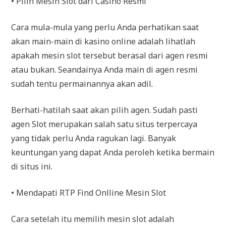
• Pilih Mesin Slot dari Casino Resmi
Cara mula-mula yang perlu Anda perhatikan saat
akan main-main di kasino online adalah lihatlah
apakah mesin slot tersebut berasal dari agen resmi
atau bukan. Seandainya Anda main di agen resmi
sudah tentu permainannya akan adil.
Berhati-hatilah saat akan pilih agen. Sudah pasti
agen Slot merupakan salah satu situs terpercaya
yang tidak perlu Anda ragukan lagi. Banyak
keuntungan yang dapat Anda peroleh ketika bermain
di situs ini.
• Mendapati RTP Find Onlline Mesin Slot
Cara setelah itu memilih mesin slot adalah