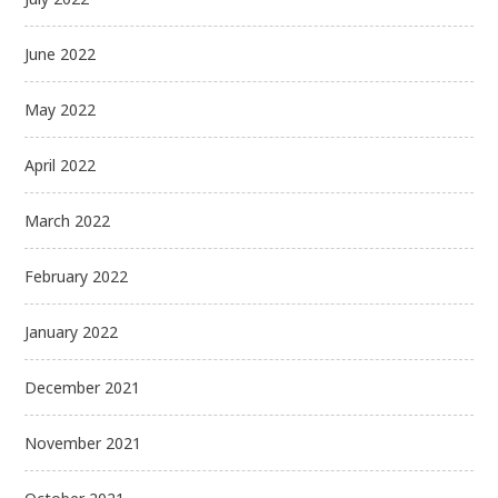
June 2022
May 2022
April 2022
March 2022
February 2022
January 2022
December 2021
November 2021