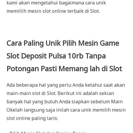
kami akan mengetahui bagaimana cara unik
memillih mesin slot online terbaik di Slot.
Cara Paling Unik Pilih Mesin Game
Slot Deposit Pulsa 10rb Tanpa
Potongan Pasti Memang lah di Slot
Ada beberapa hal yang perlu Anda ketahui saat akan
main-main slot di Slot. Berikut ini adalah sekian
banyak hal yang butuh Anda siapkan sebelum Main
Okelah langsung saja inilah cara unik memilih mesin
slot online paling laris: