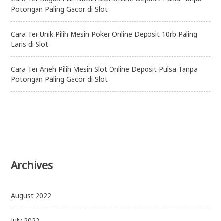
Potongan Paling Gacor di Slot
Cara Ter Unik Pilih Mesin Poker Online Deposit 10rb Paling
Laris di Slot
Cara Ter Aneh Pilih Mesin Slot Online Deposit Pulsa Tanpa
Potongan Paling Gacor di Slot
Archives
August 2022
July 2022