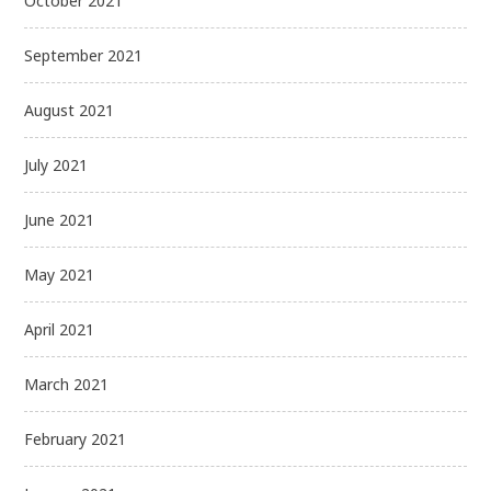
October 2021
September 2021
August 2021
July 2021
June 2021
May 2021
April 2021
March 2021
February 2021