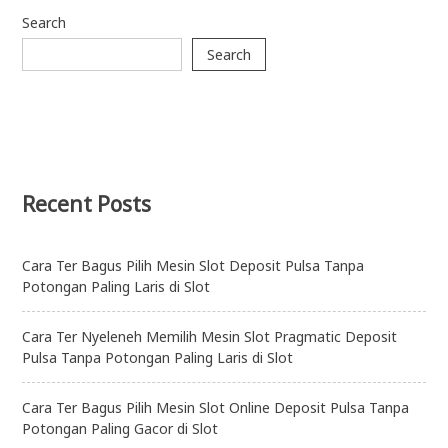
Search
Search
Recent Posts
Cara Ter Bagus Pilih Mesin Slot Deposit Pulsa Tanpa
Potongan Paling Laris di Slot
Cara Ter Nyeleneh Memilih Mesin Slot Pragmatic Deposit
Pulsa Tanpa Potongan Paling Laris di Slot
Cara Ter Bagus Pilih Mesin Slot Online Deposit Pulsa Tanpa
Potongan Paling Gacor di Slot