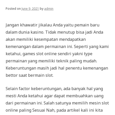
Posted on
June 9, 2021
by
admin
Jangan khawatir jikalau Anda yaitu pemain baru
dalam dunia kasino. Tidak menutup bisa jadi Anda
akan memiliki kesempatan mendapatkan
kemenangan dalam permainan ini. Seperti yang kami
ketahui, games slot online sendiri yakni type
permainan yang memiliki teknik paling mudah.
Keberuntungan masih jadi hal penentu kemenangan
bettor saat bermain slot.
Selain factor keberuntungan, ada banyak hal yang
mesti Anda ketahui agar dapat membuahkan uang
dari permainan ini. Salah satunya memilih mesin slot
online paling Sesuai Nah, pada artikel kali ini kita