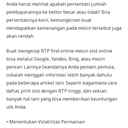
Anda harus melihat apakah persentasi jumlah
pembayarannya ke bettor besar atau tidak? Bila
persentasinya kecil, kemungkinan buat
mendapatkan kemenangan pada mesin tersebut juga
akan rendah.
Buat mengecep RTP find online mesin slot online
bisa melalui Google, Yandex, Bing, atau mesin
pencari Lainnya Seandainya Anda pemain pemula,
cobalah menggali informasi lebih banyak dahulu
pada beberapa artikel lain. Seperti bagaimana cara
daftar, pilih slot dengan RTP tinggi, dan sekian
banyak hal lain yang bisa memberikan keuntungan
utk Anda.
• Menentukan Volatilitas Permainan