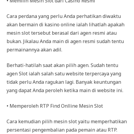
• Memilih Mesin Slot dari Casino Resmi
Cara perdana yang perlu Anda perhatikan diwaktu
akan bermain di kasino online ialah lihatlah apakah
mesin slot tersebut berasal dari agen resmi atau
bukan. Jikalau Anda main di agen resmi sudah tentu
permainannya akan adil.
Berhati-hatilah saat akan pilih agen. Sudah tentu
agen Slot ialah salah satu website terpercaya yang
tidak perlu Anda ragukan lagi. Banyak keuntungan
yang dapat Anda peroleh ketika main di website ini.
• Memperoleh RTP Find Onlline Mesin Slot
Cara kemudian pilih mesin slot yaitu memperhatikan
persentasi pengembalian pada pemain atau RTP.