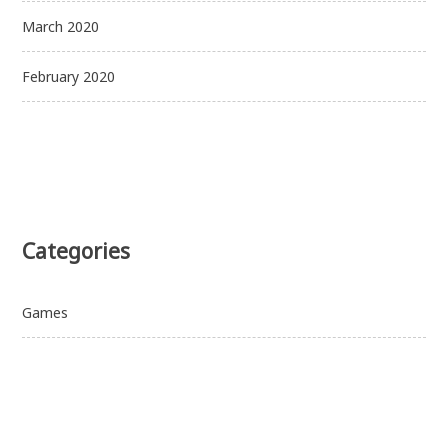
March 2020
February 2020
Categories
Games