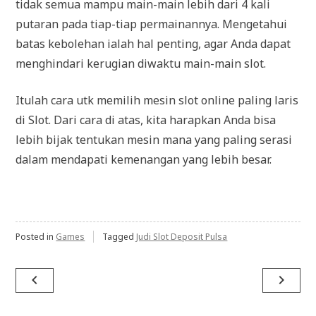
tidak semua mampu main-main lebih dari 4 kali
putaran pada tiap-tiap permainannya. Mengetahui
batas kebolehan ialah hal penting, agar Anda dapat
menghindari kerugian diwaktu main-main slot.
Itulah cara utk memilih mesin slot online paling laris
di Slot. Dari cara di atas, kita harapkan Anda bisa
lebih bijak tentukan mesin mana yang paling serasi
dalam mendapati kemenangan yang lebih besar.
Posted in
Games
Tagged
Judi Slot Deposit Pulsa
Post
navigate_before
navigate_next
navigation