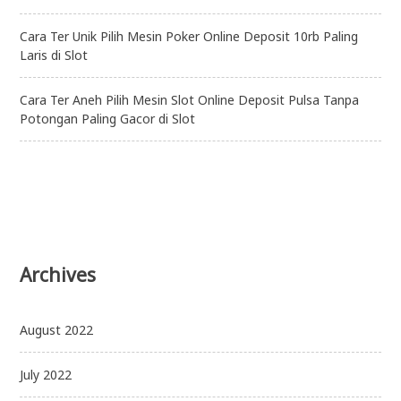
Cara Ter Unik Pilih Mesin Poker Online Deposit 10rb Paling
Laris di Slot
Cara Ter Aneh Pilih Mesin Slot Online Deposit Pulsa Tanpa
Potongan Paling Gacor di Slot
Archives
August 2022
July 2022