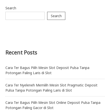
Search
Search
Recent Posts
Cara Ter Bagus Pilih Mesin Slot Deposit Pulsa Tanpa
Potongan Paling Laris di Slot
Cara Ter Nyeleneh Memilih Mesin Slot Pragmatic Deposit
Pulsa Tanpa Potongan Paling Laris di Slot
Cara Ter Bagus Pilih Mesin Slot Online Deposit Pulsa Tanpa
Potongan Paling Gacor di Slot