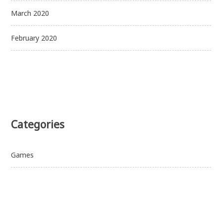
March 2020
February 2020
Categories
Games