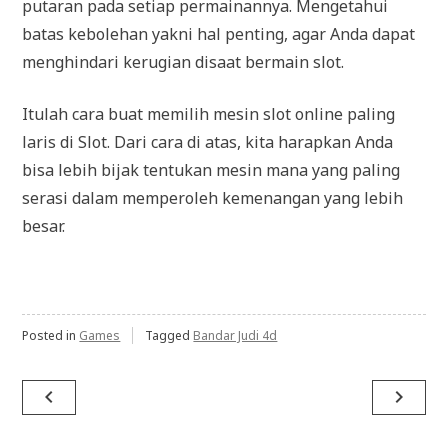
putaran pada setiap permainannya. Mengetahui
batas kebolehan yakni hal penting, agar Anda dapat
menghindari kerugian disaat bermain slot.
Itulah cara buat memilih mesin slot online paling
laris di Slot. Dari cara di atas, kita harapkan Anda
bisa lebih bijak tentukan mesin mana yang paling
serasi dalam memperoleh kemenangan yang lebih
besar.
Posted in
Games
Tagged
Bandar Judi 4d
Post
navigate_before
navigate_next
navigation