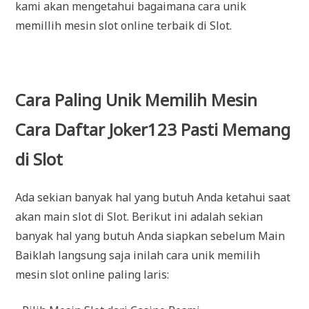
kami akan mengetahui bagaimana cara unik
memillih mesin slot online terbaik di Slot.
Cara Paling Unik Memilih Mesin
Cara Daftar Joker123 Pasti Memang
di Slot
Ada sekian banyak hal yang butuh Anda ketahui saat
akan main slot di Slot. Berikut ini adalah sekian
banyak hal yang butuh Anda siapkan sebelum Main
Baiklah langsung saja inilah cara unik memilih
mesin slot online paling laris: