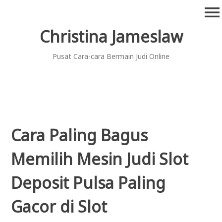
Skip
menu
to
content
Christina Jameslaw
Pusat Cara-cara Bermain Judi Online
Cara Paling Bagus
Memilih Mesin Judi Slot
Deposit Pulsa Paling
Gacor di Slot