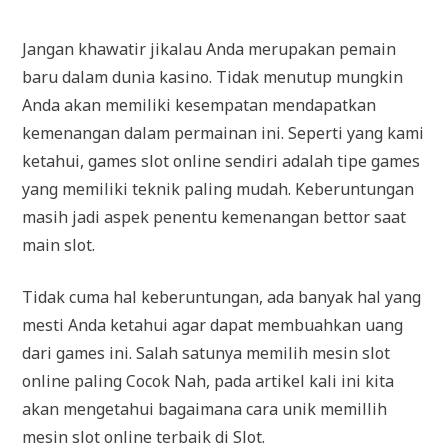
Jangan khawatir jikalau Anda merupakan pemain
baru dalam dunia kasino. Tidak menutup mungkin
Anda akan memiliki kesempatan mendapatkan
kemenangan dalam permainan ini. Seperti yang kami
ketahui, games slot online sendiri adalah tipe games
yang memiliki teknik paling mudah. Keberuntungan
masih jadi aspek penentu kemenangan bettor saat
main slot.
Tidak cuma hal keberuntungan, ada banyak hal yang
mesti Anda ketahui agar dapat membuahkan uang
dari games ini. Salah satunya memilih mesin slot
online paling Cocok Nah, pada artikel kali ini kita
akan mengetahui bagaimana cara unik memillih
mesin slot online terbaik di Slot.