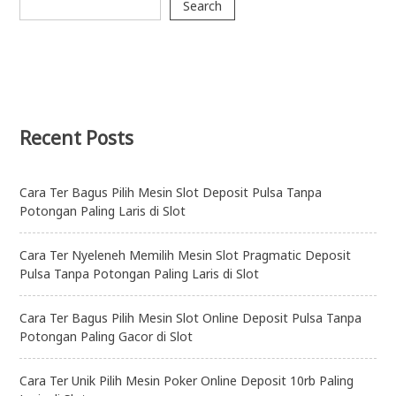
Search
Recent Posts
Cara Ter Bagus Pilih Mesin Slot Deposit Pulsa Tanpa
Potongan Paling Laris di Slot
Cara Ter Nyeleneh Memilih Mesin Slot Pragmatic Deposit
Pulsa Tanpa Potongan Paling Laris di Slot
Cara Ter Bagus Pilih Mesin Slot Online Deposit Pulsa Tanpa
Potongan Paling Gacor di Slot
Cara Ter Unik Pilih Mesin Poker Online Deposit 10rb Paling