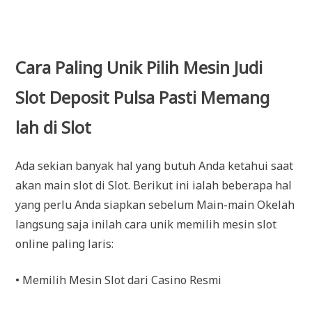
Cara Paling Unik Pilih Mesin Judi
Slot Deposit Pulsa Pasti Memang
lah di Slot
Ada sekian banyak hal yang butuh Anda ketahui saat
akan main slot di Slot. Berikut ini ialah beberapa hal
yang perlu Anda siapkan sebelum Main-main Okelah
langsung saja inilah cara unik memilih mesin slot
online paling laris:
• Memilih Mesin Slot dari Casino Resmi