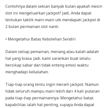
Contohnya dalam sekian banyak bulan apakah mesin
slot ini mengeluarkan jackpot? Jadi, Anda dapat
tentukan taktik main-main utk mendapati jackpot di
2 bulan permainan slot nanti.
• Mengetahui Batas Kebolehan Sendiri
Dalam setiap pemainan, menang atau kalah adalah
hal yang biasa. Jadi, kami sarankan buat selalu
bersikap sabar dan tidak enteng emosi waktu
menghadapi kekalahan.
Tiap-tiap orang tentu ingin meraih jackpot. Namun
tidak seluruh mampu main lebih dari 4 kali putaran
pada tiap-tiap permainannya. Mengetahui batas
kapabilitas ialah hal penting, supaya Anda dapat