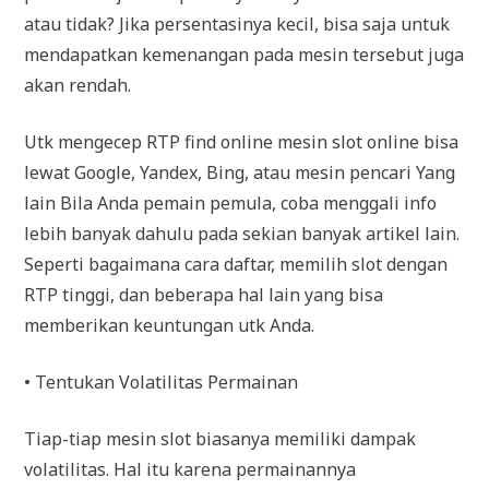
atau tidak? Jika persentasinya kecil, bisa saja untuk
mendapatkan kemenangan pada mesin tersebut juga
akan rendah.
Utk mengecep RTP find online mesin slot online bisa
lewat Google, Yandex, Bing, atau mesin pencari Yang
lain Bila Anda pemain pemula, coba menggali info
lebih banyak dahulu pada sekian banyak artikel lain.
Seperti bagaimana cara daftar, memilih slot dengan
RTP tinggi, dan beberapa hal lain yang bisa
memberikan keuntungan utk Anda.
• Tentukan Volatilitas Permainan
Tiap-tiap mesin slot biasanya memiliki dampak
volatilitas. Hal itu karena permainannya