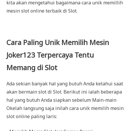
kita akan mengetahui bagaimana cara unik memillih
mesin slot online terbaik di Slot.
Cara Paling Unik Memilih Mesin
Joker123 Terpercaya Tentu
Memang di Slot
Ada sekian banyak hal yang butuh Anda ketahui saat
akan bermain slot di Slot. Berikut ini ialah beberapa
hal yang butuh Anda siapkan sebelum Main-main
Okelah langsung saja inilah cara unik memilih mesin
slot online paling laris: