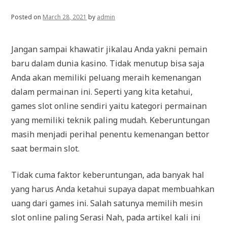
Posted on
March 28, 2021
by
admin
Jangan sampai khawatir jikalau Anda yakni pemain
baru dalam dunia kasino. Tidak menutup bisa saja
Anda akan memiliki peluang meraih kemenangan
dalam permainan ini. Seperti yang kita ketahui,
games slot online sendiri yaitu kategori permainan
yang memiliki teknik paling mudah. Keberuntungan
masih menjadi perihal penentu kemenangan bettor
saat bermain slot.
Tidak cuma faktor keberuntungan, ada banyak hal
yang harus Anda ketahui supaya dapat membuahkan
uang dari games ini. Salah satunya memilih mesin
slot online paling Serasi Nah, pada artikel kali ini