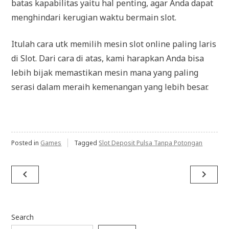
batas kapabilitas yaitu hal penting, agar Anda dapat
menghindari kerugian waktu bermain slot.
Itulah cara utk memilih mesin slot online paling laris
di Slot. Dari cara di atas, kami harapkan Anda bisa
lebih bijak memastikan mesin mana yang paling
serasi dalam meraih kemenangan yang lebih besar.
Posted in
Games
Tagged
Slot Deposit Pulsa Tanpa Potongan
Post
navigate_before
navigate_next
navigation
Search