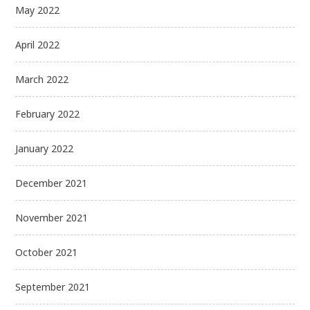
May 2022
April 2022
March 2022
February 2022
January 2022
December 2021
November 2021
October 2021
September 2021