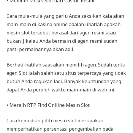
• Memilih Mesin Slot dari Casino Resmi
Cara mula-mula yang perlu Anda saksikan kala akan
main-main di kasino online adalah lihatlah apakah
mesin slot tersebut berasal dari agen resmi atau
bukan. Jikalau Anda bermain di agen resmi sudah
pasti permainannya akan adil.
Berhati-hatilah saat akan memilih agen. Sudah tentu
agen Slot ialah salah satu situs terpercaya yang tidak
butuh Anda ragukan lagi. Banyak keuntungan yang
dapat Anda peroleh waktu main-main di web ini.
• Meraih RTP Find Onlline Mesin Slot
Cara kemudian pilih mesin slot merupakan
memperhatikan persentasi pengembalian pada