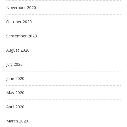
November 2020
October 2020
September 2020
August 2020
July 2020
June 2020
May 2020
April 2020
March 2020