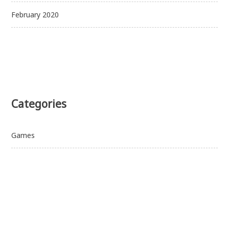
February 2020
Categories
Games