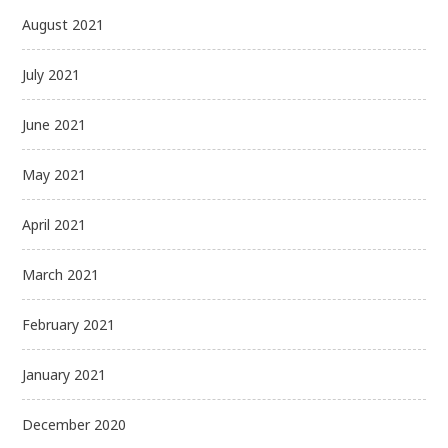
August 2021
July 2021
June 2021
May 2021
April 2021
March 2021
February 2021
January 2021
December 2020