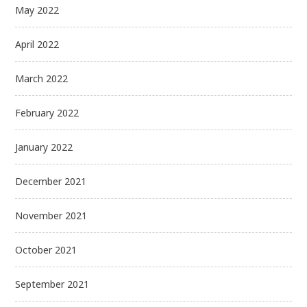
May 2022
April 2022
March 2022
February 2022
January 2022
December 2021
November 2021
October 2021
September 2021