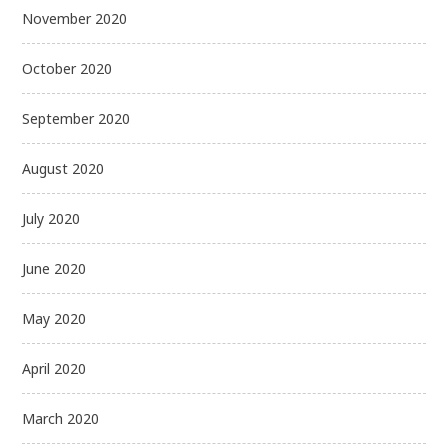
November 2020
October 2020
September 2020
August 2020
July 2020
June 2020
May 2020
April 2020
March 2020