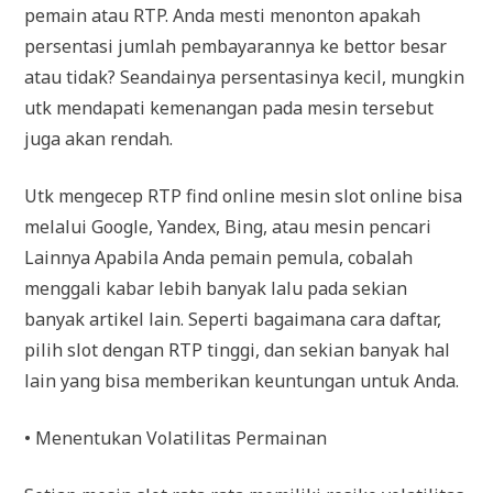
pemain atau RTP. Anda mesti menonton apakah
persentasi jumlah pembayarannya ke bettor besar
atau tidak? Seandainya persentasinya kecil, mungkin
utk mendapati kemenangan pada mesin tersebut
juga akan rendah.
Utk mengecep RTP find online mesin slot online bisa
melalui Google, Yandex, Bing, atau mesin pencari
Lainnya Apabila Anda pemain pemula, cobalah
menggali kabar lebih banyak lalu pada sekian
banyak artikel lain. Seperti bagaimana cara daftar,
pilih slot dengan RTP tinggi, dan sekian banyak hal
lain yang bisa memberikan keuntungan untuk Anda.
• Menentukan Volatilitas Permainan