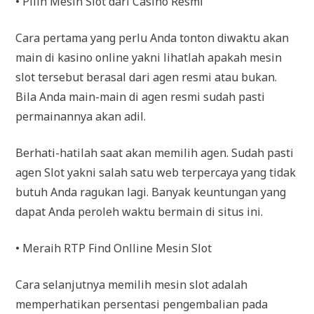
• Pilih Mesin Slot dari Casino Resmi
Cara pertama yang perlu Anda tonton diwaktu akan
main di kasino online yakni lihatlah apakah mesin
slot tersebut berasal dari agen resmi atau bukan.
Bila Anda main-main di agen resmi sudah pasti
permainannya akan adil.
Berhati-hatilah saat akan memilih agen. Sudah pasti
agen Slot yakni salah satu web terpercaya yang tidak
butuh Anda ragukan lagi. Banyak keuntungan yang
dapat Anda peroleh waktu bermain di situs ini.
• Meraih RTP Find Onlline Mesin Slot
Cara selanjutnya memilih mesin slot adalah
memperhatikan persentasi pengembalian pada