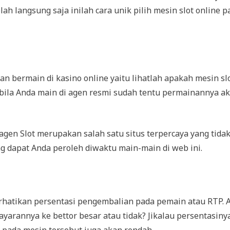
 langsung saja inilah cara unik pilih mesin slot online p
n bermain di kasino online yaitu lihatlah apakah mesin sl
abila Anda main di agen resmi sudah tentu permainannya a
 agen Slot merupakan salah satu situs terpercaya yang tida
g dapat Anda peroleh diwaktu main-main di web ini.
rhatikan persentasi pengembalian pada pemain atau RTP. 
arannya ke bettor besar atau tidak? Jikalau persentasiny
pada mesin tersebut juga akan rendah.