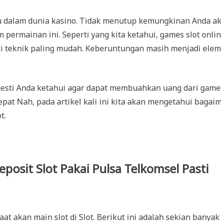
ru dalam dunia kasino. Tidak menutup kemungkinan Anda a
ermainan ini. Seperti yang kita ketahui, games slot onli
ki teknik paling mudah. Keberuntungan masih menjadi ele
mesti Anda ketahui agar dapat membuahkan uang dari games
epat Nah, pada artikel kali ini kita akan mengetahui bagai
t.
posit Slot Pakai Pulsa Telkomsel Pasti
t akan main slot di Slot. Berikut ini adalah sekian banyak