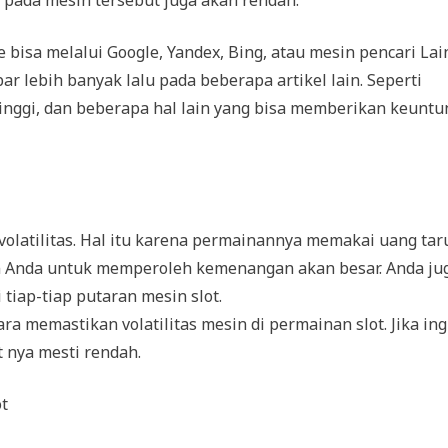
 bisa melalui Google, Yandex, Bing, atau mesin pencari La
 lebih banyak lalu pada beberapa artikel lain. Seperti
tinggi, dan beberapa hal lain yang bisa memberikan keunt
 volatilitas. Hal itu karena permainannya memakai uang ta
tan Anda untuk memperoleh kemenangan akan besar. Anda ju
tiap-tiap putaran mesin slot.
a memastikan volatilitas mesin di permainan slot. Jika ing
t nya mesti rendah.
t