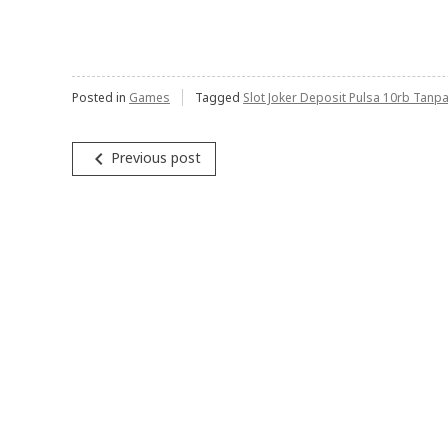
Posted in
Games
Tagged
Slot Joker Deposit Pulsa 10rb Tanp
Post
navigate_before
Previous post
navigation