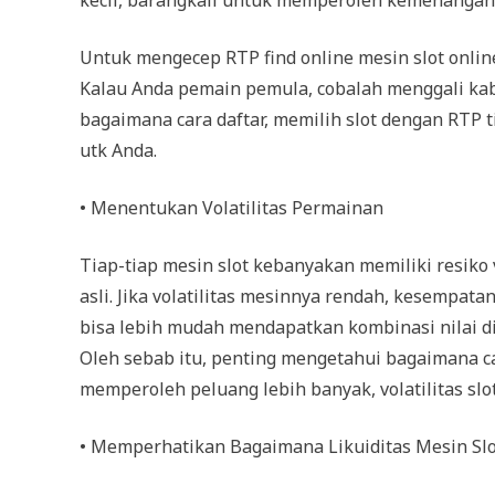
Untuk mengecep RTP find online mesin slot online
Kalau Anda pemain pemula, cobalah menggali kabar
bagaimana cara daftar, memilih slot dengan RTP 
utk Anda.
• Menentukan Volatilitas Permainan
Tiap-tiap mesin slot kebanyakan memiliki resiko
asli. Jika volatilitas mesinnya rendah, kesempa
bisa lebih mudah mendapatkan kombinasi nilai di 
Oleh sebab itu, penting mengetahui bagaimana car
memperoleh peluang lebih banyak, volatilitas slo
• Memperhatikan Bagaimana Likuiditas Mesin Slo