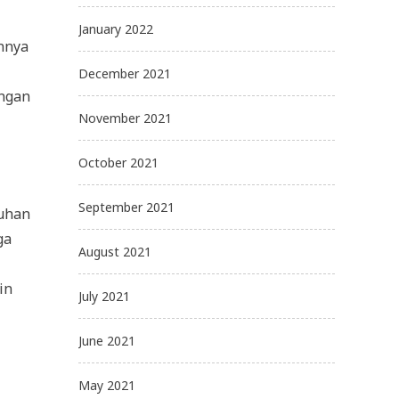
January 2022
innya
December 2021
ungan
November 2021
October 2021
September 2021
ruhan
ga
August 2021
in
July 2021
June 2021
May 2021