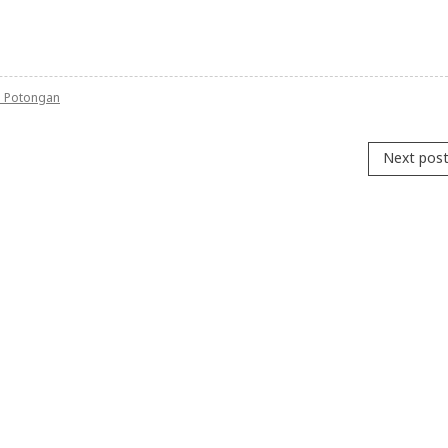
a Potongan
Next pos