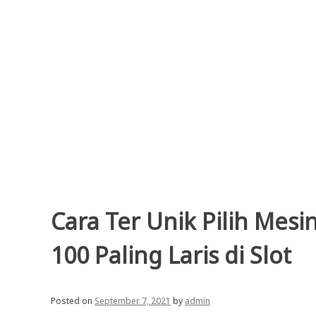
Skip
to
content
Cara Ter Unik Pilih Me
100 Paling Laris di Slot
Posted on
September 7, 2021
by
admin