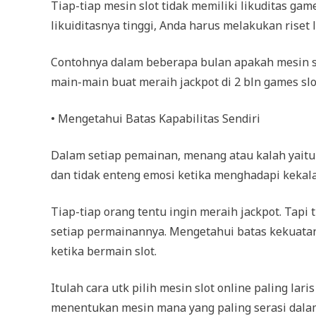
Tiap-tiap mesin slot tidak memiliki likuditas ga
likuiditasnya tinggi, Anda harus melakukan riset 
Contohnya dalam beberapa bulan apakah mesin slo
main-main buat meraih jackpot di 2 bln games slo
• Mengetahui Batas Kapabilitas Sendiri
Dalam setiap pemainan, menang atau kalah yaitu h
dan tidak enteng emosi ketika menghadapi kekal
Tiap-tiap orang tentu ingin meraih jackpot. Tapi
setiap permainannya. Mengetahui batas kekuatan
ketika bermain slot.
Itulah cara utk pilih mesin slot online paling lari
menentukan mesin mana yang paling serasi dala