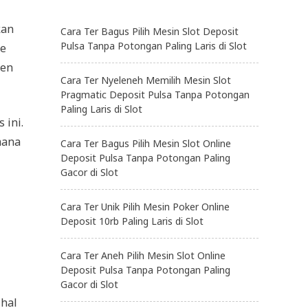
kan
Cara Ter Bagus Pilih Mesin Slot Deposit
Pulsa Tanpa Potongan Paling Laris di Slot
ne
men
Cara Ter Nyeleneh Memilih Mesin Slot
Pragmatic Deposit Pulsa Tanpa Potongan
Paling Laris di Slot
 ini.
mana
Cara Ter Bagus Pilih Mesin Slot Online
Deposit Pulsa Tanpa Potongan Paling
Gacor di Slot
Cara Ter Unik Pilih Mesin Poker Online
Deposit 10rb Paling Laris di Slot
Cara Ter Aneh Pilih Mesin Slot Online
Deposit Pulsa Tanpa Potongan Paling
Gacor di Slot
 hal