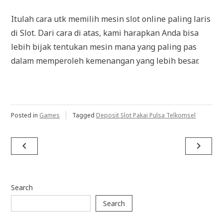
Itulah cara utk memilih mesin slot online paling laris
di Slot. Dari cara di atas, kami harapkan Anda bisa
lebih bijak tentukan mesin mana yang paling pas
dalam memperoleh kemenangan yang lebih besar.
Posted in
Games
Tagged
Deposit Slot Pakai Pulsa Telkomsel
Post
navigate_before
navigate_next
navigation
Search
Search