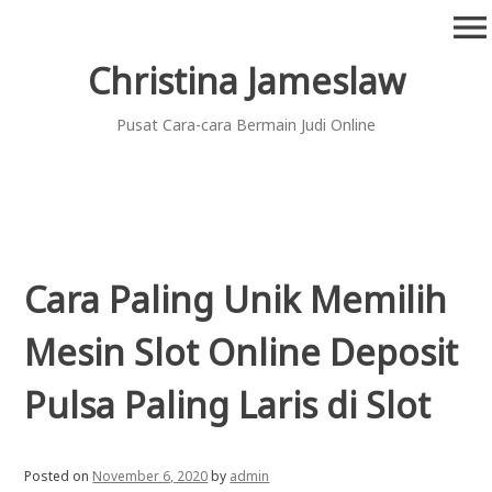
Skip
menu
to
content
Christina Jameslaw
Pusat Cara-cara Bermain Judi Online
Cara Paling Unik Memilih
Mesin Slot Online Deposit
Pulsa Paling Laris di Slot
Posted on
November 6, 2020
by
admin