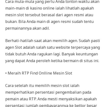
Cara mula-mula yang perlu Anda tonton waktu akan
main-main di kasino online ialah lihatlah apakah
mesin slot tersebut berasal dari agen resmi atau
bukan. Bila Anda main di agen resmi sudah tentu
permainannya akan adil.
Berhati-hatilah saat akan memilih agen. Sudah pasti
agen Slot adalah salah satu website terpercaya yang
tidak butuh Anda ragukan lagi. Banyak keuntungan
yang dapat Anda peroleh ketika bermain di situs ini.
• Meraih RTP Find Onlline Mesin Slot
Cara setelah itu memilih mesin slot ialah
memperhatikan persentasi pengembalian pada
pemain atau RTP. Anda mesti menyaksikan apakah
persentasi jumlah pembayarannya ke bettor besar