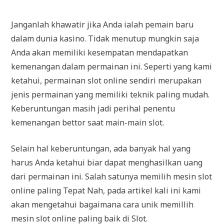
Janganlah khawatir jika Anda ialah pemain baru
dalam dunia kasino. Tidak menutup mungkin saja
Anda akan memiliki kesempatan mendapatkan
kemenangan dalam permainan ini. Seperti yang kami
ketahui, permainan slot online sendiri merupakan
jenis permainan yang memiliki teknik paling mudah.
Keberuntungan masih jadi perihal penentu
kemenangan bettor saat main-main slot.
Selain hal keberuntungan, ada banyak hal yang
harus Anda ketahui biar dapat menghasilkan uang
dari permainan ini. Salah satunya memilih mesin slot
online paling Tepat Nah, pada artikel kali ini kami
akan mengetahui bagaimana cara unik memillih
mesin slot online paling baik di Slot.