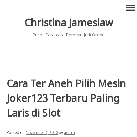
Skip
menu
to
content
Christina Jameslaw
Pusat Cara-cara Bermain Judi Online
Cara Ter Aneh Pilih Mesin
Joker123 Terbaru Paling
Laris di Slot
Posted on
November 4, 2020
by
admin