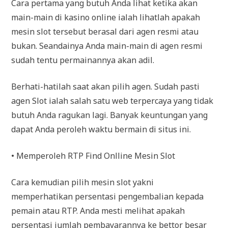
Cara pertama yang butuh Anda lihat ketika akan
main-main di kasino online ialah lihatlah apakah
mesin slot tersebut berasal dari agen resmi atau
bukan. Seandainya Anda main-main di agen resmi
sudah tentu permainannya akan adil.
Berhati-hatilah saat akan pilih agen. Sudah pasti
agen Slot ialah salah satu web terpercaya yang tidak
butuh Anda ragukan lagi. Banyak keuntungan yang
dapat Anda peroleh waktu bermain di situs ini.
• Memperoleh RTP Find Onlline Mesin Slot
Cara kemudian pilih mesin slot yakni
memperhatikan persentasi pengembalian kepada
pemain atau RTP. Anda mesti melihat apakah
persentasi jumlah pembayarannya ke bettor besar