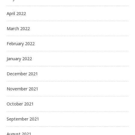
April 2022
March 2022
February 2022
January 2022
December 2021
November 2021
October 2021
September 2021
August 2021