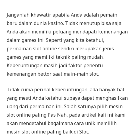
Janganlah khawatir apabila Anda adalah pemain
baru dalam dunia kasino. Tidak menutup bisa saja
Anda akan memiliki peluang mendapati kemenangan
dalam games ini. Seperti yang kita ketahui,
permainan slot online sendiri merupakan jenis
games yang memiliki teknik paling mudah.
Keberuntungan masih jadi faktor penentu
kemenangan bettor saat main-main slot.
Tidak cuma perihal keberuntungan, ada banyak hal
yang mesti Anda ketahui supaya dapat menghasilkan
uang dari permainan ini. Salah satunya pilih mesin
slot online paling Pas Nah, pada artikel kali ini kami
akan mengetahui bagaimana cara unik memillih
mesin slot online paling baik di Slot.